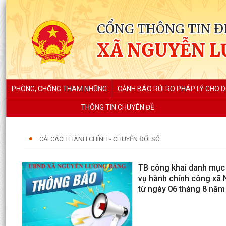
CỔNG THÔNG TIN Đ
XÃ NGUYỄN L
PHÒNG, CHỐNG THAM NHŨNG
CẢNH BÁO RỦI RO PHÁP LÝ CHO 
THÔNG TIN CHUYÊN ĐỀ
CẢI CÁCH HÀNH CHÍNH - CHUYỂN ĐỔI SỐ
TB công khai danh mục t
vụ hành chính công xã 
từ ngày 06 tháng 8 năm