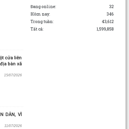
Đang online:
32
Hôm nay:
346
Trong tuần:
43,612
Tất cả:
1,599,858
ột cửa liên
 địa bàn xã
15/07/2026
N DÂN, VÌ
11/07/2026