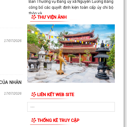
Ban Thường vụ Đảng ủy xã Nguyễn Lương Bằng
công bố các quyết định kiện toàn cấp ủy chi bộ
thôn và...
THƯ VIỆN ẢNH
BAN CHỈ HUY QUÂN SỰ XÃ NGUYỄN LƯƠNG
BẰNG TỔ CHỨC HỘI NGHỊ TRAO TẶNG HUÂN
CHƯƠNG CHIẾN CÔNG HẠNG BA...
17/07/2026
 CỦA NHÂN
17/07/2026
LIÊN KẾT WEB SITE
THỐNG KÊ TRUY CẬP