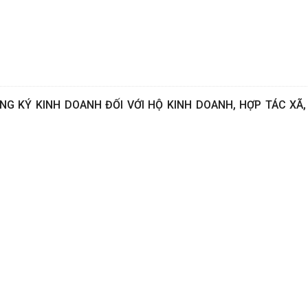
G KÝ KINH DOANH ĐỐI VỚI HỘ KINH DOANH, HỢP TÁC XÃ, 