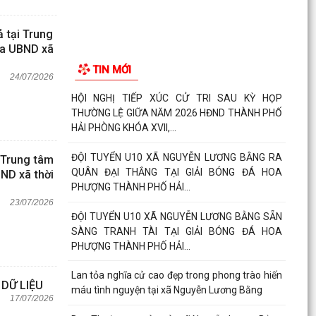
 tại Trung
ủa UBND xã
TIN MỚI
24/07/2026
HỘI NGHỊ TIẾP XÚC CỬ TRI SAU KỲ HỌP
THƯỜNG LỆ GIỮA NĂM 2026 HĐND THÀNH PHỐ
HẢI PHÒNG KHÓA XVII,...
ĐỘI TUYỂN U10 XÃ NGUYỄN LƯƠNG BẰNG RA
i Trung tâm
QUÂN ĐẠI THẮNG TẠI GIẢI BÓNG ĐÁ HOA
ND xã thời
PHƯỢNG THÀNH PHỐ HẢI...
23/07/2026
ĐỘI TUYỂN U10 XÃ NGUYỄN LƯƠNG BẰNG SẴN
SÀNG TRANH TÀI TẠI GIẢI BÓNG ĐÁ HOA
PHƯỢNG THÀNH PHỐ HẢI...
Lan tỏa nghĩa cử cao đẹp trong phong trào hiến
 DỮ LIỆU
máu tình nguyện tại xã Nguyễn Lương Bằng
17/07/2026