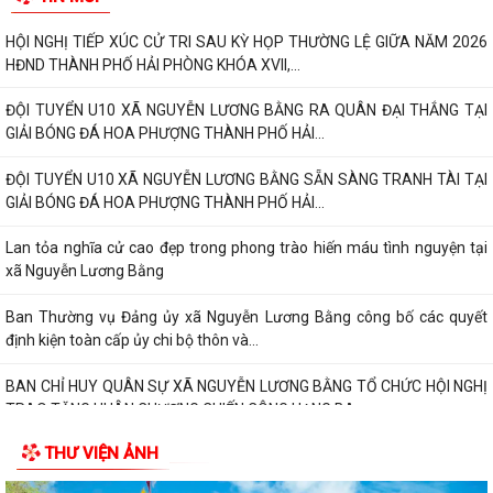
HỘI NGHỊ TIẾP XÚC CỬ TRI SAU KỲ HỌP THƯỜNG LỆ GIỮA NĂM 2026
HĐND THÀNH PHỐ HẢI PHÒNG KHÓA XVII,...
ĐỘI TUYỂN U10 XÃ NGUYỄN LƯƠNG BẰNG RA QUÂN ĐẠI THẮNG TẠI
GIẢI BÓNG ĐÁ HOA PHƯỢNG THÀNH PHỐ HẢI...
ĐỘI TUYỂN U10 XÃ NGUYỄN LƯƠNG BẰNG SẴN SÀNG TRANH TÀI TẠI
GIẢI BÓNG ĐÁ HOA PHƯỢNG THÀNH PHỐ HẢI...
Lan tỏa nghĩa cử cao đẹp trong phong trào hiến máu tình nguyện tại
xã Nguyễn Lương Bằng
Ban Thường vụ Đảng ủy xã Nguyễn Lương Bằng công bố các quyết
định kiện toàn cấp ủy chi bộ thôn và...
BAN CHỈ HUY QUÂN SỰ XÃ NGUYỄN LƯƠNG BẰNG TỔ CHỨC HỘI NGHỊ
TRAO TẶNG HUÂN CHƯƠNG CHIẾN CÔNG HẠNG BA...
THƯ VIỆN ẢNH