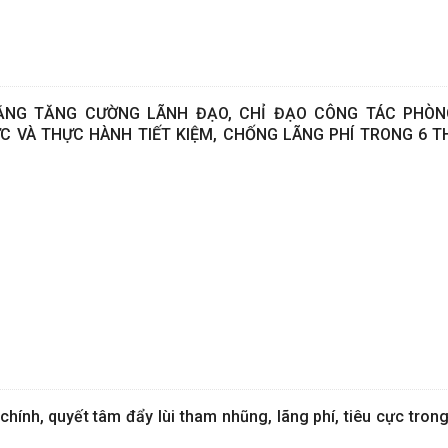
ẰNG TĂNG CƯỜNG LÃNH ĐẠO, CHỈ ĐẠO CÔNG TÁC PHÒN
C VÀ THỰC HÀNH TIẾT KIỆM, CHỐNG LÃNG PHÍ TRONG 6 
hính, quyết tâm đẩy lùi tham nhũng, lãng phí, tiêu cực tron