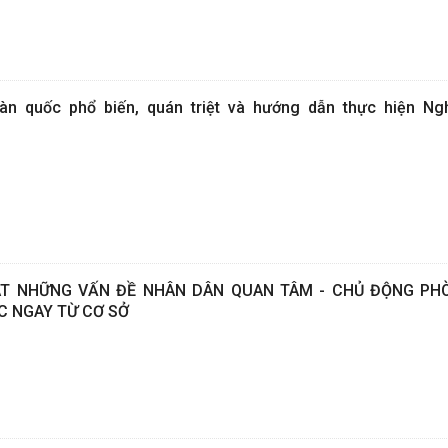
oàn quốc phổ biến, quán triệt và hướng dẫn thực hiện Ng
T NHỮNG VẤN ĐỀ NHÂN DÂN QUAN TÂM - CHỦ ĐỘNG PH
C NGAY TỪ CƠ SỞ