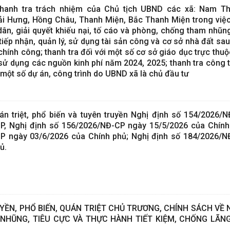
hanh tra trách nhiệm của Chủ tịch UBND các xã: Nam Th
i Hưng, Hồng Châu, Thanh Miện, Bắc Thanh Miện trong việc
dân, giải quyết khiếu nại, tố cáo và phòng, chống tham nhũng
 tiếp nhận, quản lý, sử dụng tài sản công và cơ sở nhà đất sa
chính công; thanh tra đối với một số cơ sở giáo dục trực th
, sử dụng các nguồn kinh phí năm 2024, 2025; thanh tra công 
 một số dự án, công trình do UBND xã là chủ đầu tư
 triệt, phổ biến và tuyên truyền Nghị định số 154/2026/N
P, Nghị định số 156/2026/NĐ-CP ngày 15/5/2026 của Chính
P ngày 03/6/2026 của Chính phủ; Nghị định số 184/2026/N
ủ.
N, PHỔ BIẾN, QUÁN TRIỆT CHỦ TRƯƠNG, CHÍNH SÁCH VỀ N
HŨNG, TIÊU CỰC VÀ THỰC HÀNH TIẾT KIỆM, CHỐNG LÃNG