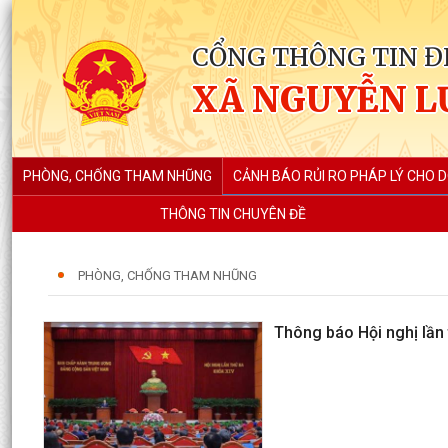
CỔNG THÔNG TIN Đ
XÃ NGUYỄN L
PHÒNG, CHỐNG THAM NHŨNG
CẢNH BÁO RỦI RO PHÁP LÝ CHO 
THÔNG TIN CHUYÊN ĐỀ
PHÒNG, CHỐNG THAM NHŨNG
Thông báo Hội nghị lần