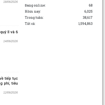
18/06/2026
Đang online:
68
Hôm nay:
6,025
Trong tuần:
38,617
Tất cả:
1,594,863
quý II và 6
14/06/2026
ề tiếp tục
 phí, tiêu
12/06/2026