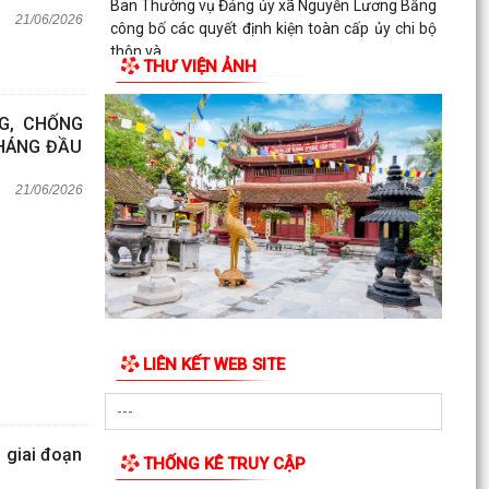
Ban Thường vụ Đảng ủy xã Nguyễn Lương Bằng
21/06/2026
công bố các quyết định kiện toàn cấp ủy chi bộ
thôn và...
THƯ VIỆN ẢNH
BAN CHỈ HUY QUÂN SỰ XÃ NGUYỄN LƯƠNG
BẰNG TỔ CHỨC HỘI NGHỊ TRAO TẶNG HUÂN
G, CHỐNG
CHƯƠNG CHIẾN CÔNG HẠNG BA...
THÁNG ĐẦU
21/06/2026
LIÊN KẾT WEB SITE
g giai đoạn
THỐNG KÊ TRUY CẬP