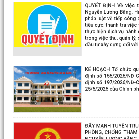
QUYẾT ĐỊNH Về việc t
Nguyễn Lương Bằng, Hả
pháp luật về tiếp công 
tiêu cực; thanh tra việc
thực hiện dịch vụ hành 
trong việc thu, quản lý
đầu tư xây dựng đối với
KẾ HOẠCH Tổ chức quán
định số 155/2026/NĐ-C
định số 197/2026/NĐ-C
25/5/2026 của Chính ph
ĐẨY MẠNH TUYÊN TRUYỀ
PHÒNG, CHỐNG THAM N
NGUYỄN LƯƠNG BẰNG