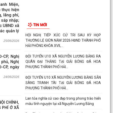
anh Miện,
 thực hiện
, lãng phí,
u sáp nhập;
TIN MỚI
uộc UBND xã
tác quản lý
HỘI NGHỊ TIẾP XÚC CỬ TRI SAU KỲ HỌP
THƯỜNG LỆ GIỮA NĂM 2026 HĐND THÀNH PHỐ
25/06/2026
HẢI PHÒNG KHÓA XVII,...
Đ-CP, Nghị
ĐỘI TUYỂN U10 XÃ NGUYỄN LƯƠNG BẰNG RA
 phủ, Nghị
QUÂN ĐẠI THẮNG TẠI GIẢI BÓNG ĐÁ HOA
Đ-CP, ngày
PHƯỢNG THÀNH PHỐ HẢI...
24/06/2026
ĐỘI TUYỂN U10 XÃ NGUYỄN LƯƠNG BẰNG SẴN
SÀNG TRANH TÀI TẠI GIẢI BÓNG ĐÁ HOA
PHƯỢNG THÀNH PHỐ HẢI...
Lan tỏa nghĩa cử cao đẹp trong phong trào hiến
ỘI CHÍNH,
máu tình nguyện tại xã Nguyễn Lương Bằng
 PHÍ Ở XÃ