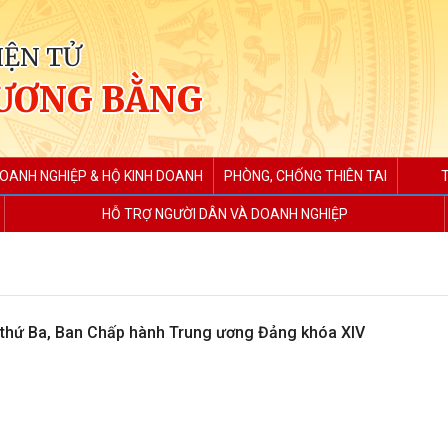
IỆN TỬ
ƯƠNG BẰNG
DOANH NGHIỆP & HỘ KINH DOANH
PHÒNG, CHỐNG THIÊN TAI
HỖ TRỢ NGƯỜI DÂN VÀ DOANH NGHIỆP
 thứ Ba, Ban Chấp hành Trung ương Đảng khóa XIV