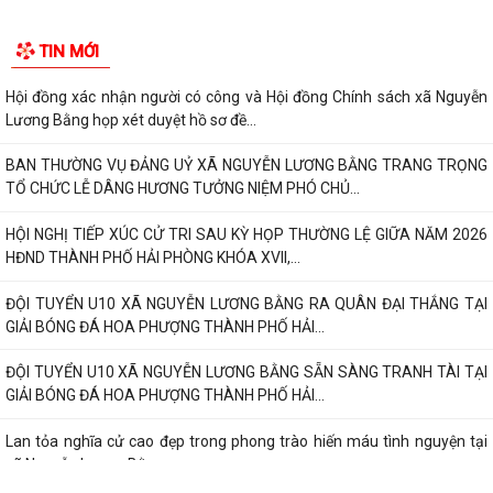
TIN MỚI
Hội đồng xác nhận người có công và Hội đồng Chính sách xã Nguyễn
Lương Bằng họp xét duyệt hồ sơ đề...
BAN THƯỜNG VỤ ĐẢNG UỶ XÃ NGUYỄN LƯƠNG BẰNG TRANG TRỌNG
TỔ CHỨC LỄ DÂNG HƯƠNG TƯỞNG NIỆM PHÓ CHỦ...
HỘI NGHỊ TIẾP XÚC CỬ TRI SAU KỲ HỌP THƯỜNG LỆ GIỮA NĂM 2026
HĐND THÀNH PHỐ HẢI PHÒNG KHÓA XVII,...
ĐỘI TUYỂN U10 XÃ NGUYỄN LƯƠNG BẰNG RA QUÂN ĐẠI THẮNG TẠI
GIẢI BÓNG ĐÁ HOA PHƯỢNG THÀNH PHỐ HẢI...
ĐỘI TUYỂN U10 XÃ NGUYỄN LƯƠNG BẰNG SẴN SÀNG TRANH TÀI TẠI
GIẢI BÓNG ĐÁ HOA PHƯỢNG THÀNH PHỐ HẢI...
Lan tỏa nghĩa cử cao đẹp trong phong trào hiến máu tình nguyện tại
xã Nguyễn Lương Bằng