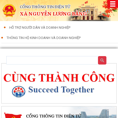
CỔNG THÔNG TIN ĐIỆN TỬ
XÃ NGUYỄN LƯƠNG BẰNG
HỖ TRỢ NGƯỜI DÂN VÀ DOANH NGHIỆP
THÔNG TIN HỘ KINH DOANH VÀ DOANH NGHIỆP