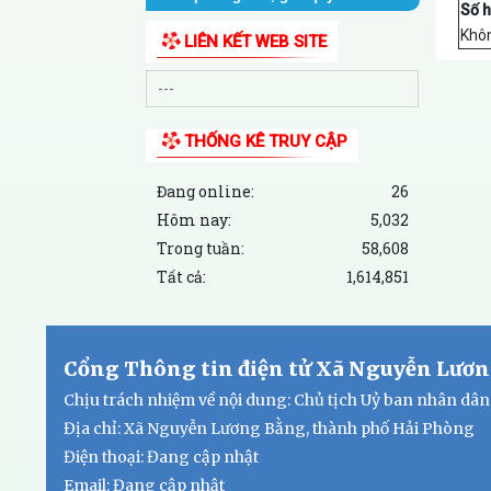
Số h
Khôn
LIÊN KẾT WEB SITE
THỐNG KÊ TRUY CẬP
Đang online:
26
Hôm nay:
5,032
Trong tuần:
58,608
Tất cả:
1,614,851
Cổng Thông tin điện tử Xã Nguyễn Lươn
Chịu trách nhiệm về nội dung: Chủ tịch Uỷ ban nhân d
Địa chỉ: Xã Nguyễn Lương Bằng, thành phố Hải Phòng
Điện thoại: Đang cập nhật
Email:
Đang cập nhật