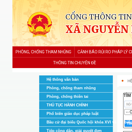
CỔNG THÔNG TIN
XÃ NGUYỄN
PHÒNG, CHỐNG THAM NHŨNG
CẢNH BÁO RỦI RO PHÁP LÝ 
THÔNG TIN CHUYÊN ĐỀ
Hệ thống văn bản
HỆ
Phòng, chống tham nhũng
TÌM
Phòng, chống thiên tai
THỦ TỤC HÀNH CHÍNH
Phổ biến giáo dục pháp luật
Sở khoa học và công nghệ
Bầu cử đại biểu Quốc hội khóa XVI và đại biể
Tiếp công dân, giải quyết đơn