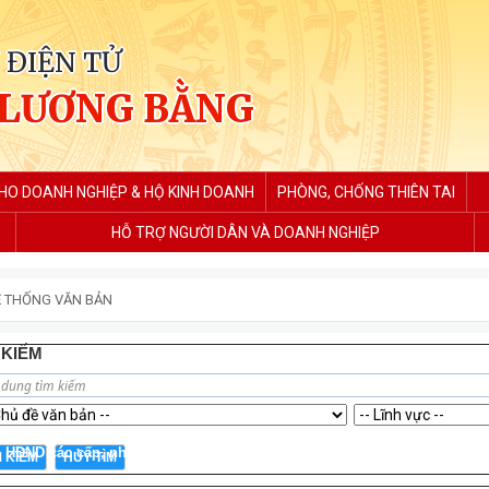
 ĐIỆN TỬ
 LƯƠNG BẰNG
CHO DOANH NGHIỆP & HỘ KINH DOANH
PHÒNG, CHỐNG THIÊN TAI
HỖ TRỢ NGƯỜI DÂN VÀ DOANH NGHIỆP
 THỐNG VĂN BẢN
 KIẾM
u HĐND các cấp, nhiệm kỳ 2021 - 2026