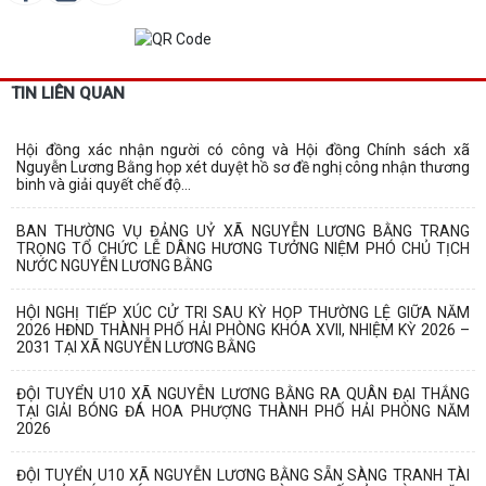
TIN LIÊN QUAN
Hội đồng xác nhận người có công và Hội đồng Chính sách xã
Nguyễn Lương Bằng họp xét duyệt hồ sơ đề nghị công nhận thương
binh và giải quyết chế độ...
BAN THƯỜNG VỤ ĐẢNG UỶ XÃ NGUYỄN LƯƠNG BẰNG TRANG
TRỌNG TỔ CHỨC LỄ DÂNG HƯƠNG TƯỞNG NIỆM PHÓ CHỦ TỊCH
NƯỚC NGUYỄN LƯƠNG BẰNG
HỘI NGHỊ TIẾP XÚC CỬ TRI SAU KỲ HỌP THƯỜNG LỆ GIỮA NĂM
2026 HĐND THÀNH PHỐ HẢI PHÒNG KHÓA XVII, NHIỆM KỲ 2026 –
2031 TẠI XÃ NGUYỄN LƯƠNG BẰNG
ĐỘI TUYỂN U10 XÃ NGUYỄN LƯƠNG BẰNG RA QUÂN ĐẠI THẮNG
TẠI GIẢI BÓNG ĐÁ HOA PHƯỢNG THÀNH PHỐ HẢI PHÒNG NĂM
2026
ĐỘI TUYỂN U10 XÃ NGUYỄN LƯƠNG BẰNG SẴN SÀNG TRANH TÀI