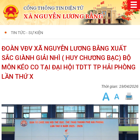
CỔNG THÔNG TIN ĐIỆN TỬ
XÃ NGUYỄN LƯƠNG BẰNG
TIN TỨC - SỰ KIỆN
ĐOÀN VĐV XÃ NGUYỄN LƯƠNG BẰNG XUẤT
SẮC GIÀNH GIẢI NHÌ ( HUY CHƯƠNG BẠC) BỘ
MÔN KÉO CO TẠI ĐẠI HỘI TDTT TP HẢI PHÒNG
LẦN THỨ X
19/04/2026