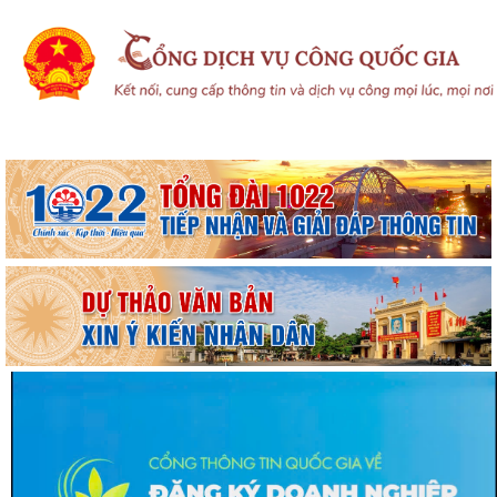
Hội đồng xác nhận người có công và Hội đồng Chính sách xã Nguyễn
Lương Bằng họp xét duyệt hồ sơ đề...
BAN THƯỜNG VỤ ĐẢNG UỶ XÃ NGUYỄN LƯƠNG BẰNG TRANG TRỌNG
TỔ CHỨC LỄ DÂNG HƯƠNG TƯỞNG NIỆM PHÓ CHỦ...
HỘI NGHỊ TIẾP XÚC CỬ TRI SAU KỲ HỌP THƯỜNG LỆ GIỮA NĂM 2026
HĐND THÀNH PHỐ HẢI PHÒNG KHÓA XVII,...