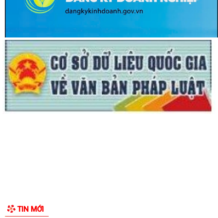
ĐỘI TUYỂN U10 XÃ NGUYỄN LƯƠNG BẰNG RA QUÂN ĐẠI THẮNG TẠI
GIẢI BÓNG ĐÁ HOA PHƯỢNG THÀNH PHỐ HẢI...
ĐỘI TUYỂN U10 XÃ NGUYỄN LƯƠNG BẰNG SẴN SÀNG TRANH TÀI TẠI
GIẢI BÓNG ĐÁ HOA PHƯỢNG THÀNH PHỐ HẢI...
Lan tỏa nghĩa cử cao đẹp trong phong trào hiến máu tình nguyện tại
xã Nguyễn Lương Bằng
Ban Thường vụ Đảng ủy xã Nguyễn Lương Bằng công bố các quyết
định kiện toàn cấp ủy chi bộ thôn và...
BAN CHỈ HUY QUÂN SỰ XÃ NGUYỄN LƯƠNG BẰNG TỔ CHỨC HỘI NGHỊ
TRAO TẶNG HUÂN CHƯƠNG CHIẾN CÔNG HẠNG BA...
CHI BỘ TRƯỜNG TIỂU HỌC ĐOÀN TÙNG XÃ NGUYỄN LƯƠNG BẰNG ĐỔI
MỚI, NÂNG CAO CHẤT LƯỢNG SINH HOẠT CHI BỘ...
GIẤY MỜI Tham gia buổi tiếp công dân định kỳ của đồng chí Chủ tịch
TIN MỚI
UBND xã