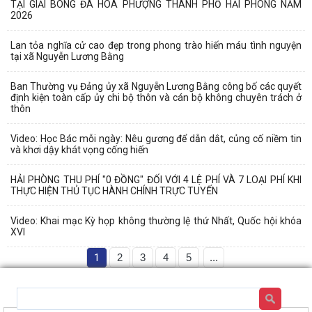
TẠI GIẢI BÓNG ĐÁ HOA PHƯỢNG THÀNH PHỐ HẢI PHÒNG NĂM
2026
Lan tỏa nghĩa cử cao đẹp trong phong trào hiến máu tình nguyện
tại xã Nguyễn Lương Bằng
Ban Thường vụ Đảng ủy xã Nguyễn Lương Bằng công bố các quyết
định kiện toàn cấp ủy chi bộ thôn và cán bộ không chuyên trách ở
thôn
Video: Học Bác mỗi ngày: Nêu gương để dẫn dắt, củng cố niềm tin
và khơi dậy khát vọng cống hiến
HẢI PHÒNG THU PHÍ "0 ĐỒNG" ĐỐI VỚI 4 LỆ PHÍ VÀ 7 LOẠI PHÍ KHI
THỰC HIỆN THỦ TỤC HÀNH CHÍNH TRỰC TUYẾN
Video: Khai mạc Kỳ họp không thường lệ thứ Nhất, Quốc hội khóa
XVI
1
2
3
4
5
...