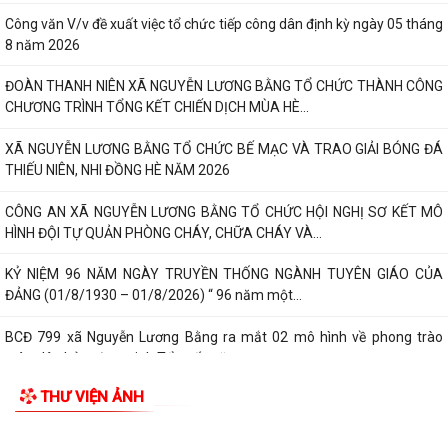
Công văn V/v đề xuất việc tổ chức tiếp công dân định kỳ ngày 05 tháng
8 năm 2026
ĐOÀN THANH NIÊN XÃ NGUYỄN LƯƠNG BẰNG TỔ CHỨC THÀNH CÔNG
CHƯƠNG TRÌNH TỔNG KẾT CHIẾN DỊCH MÙA HÈ...
XÃ NGUYỄN LƯƠNG BẰNG TỔ CHỨC BẾ MẠC VÀ TRAO GIẢI BÓNG ĐÁ
THIẾU NIÊN, NHI ĐỒNG HÈ NĂM 2026
CÔNG AN XÃ NGUYỄN LƯƠNG BẰNG TỔ CHỨC HỘI NGHỊ SƠ KẾT MÔ
HÌNH ĐỘI TỰ QUẢN PHÒNG CHÁY, CHỮA CHÁY VÀ...
KỶ NIỆM 96 NĂM NGÀY TRUYỀN THỐNG NGÀNH TUYÊN GIÁO CỦA
ĐẢNG (01/8/1930 – 01/8/2026) “ 96 năm một...
BCĐ 799 xã Nguyễn Lương Bằng ra mắt 02 mô hình về phong trào
toàn dân bảo vệ an ninh Tổ quốc năm...
THƯ VIỆN ẢNH
Xã Nguyễn Lương Bằng bế mạc lớp bồi dưỡng kiến thức quốc phòng và
an ninh đối tượng 4 năm 2026