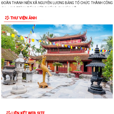
ĐOÀN THANH NIÊN XÃ NGUYỄN LƯƠNG BẰNG TỔ CHỨC THÀNH CÔNG
CHƯƠNG TRÌNH TỔNG KẾT CHIẾN DỊCH MÙA HÈ...
THƯ VIỆN ẢNH
XÃ NGUYỄN LƯƠNG BẰNG TỔ CHỨC BẾ MẠC VÀ TRAO GIẢI BÓNG ĐÁ
THIẾU NIÊN, NHI ĐỒNG HÈ NĂM 2026
CÔNG AN XÃ NGUYỄN LƯƠNG BẰNG TỔ CHỨC HỘI NGHỊ SƠ KẾT MÔ
HÌNH ĐỘI TỰ QUẢN PHÒNG CHÁY, CHỮA CHÁY VÀ...
KỶ NIỆM 96 NĂM NGÀY TRUYỀN THỐNG NGÀNH TUYÊN GIÁO CỦA
ĐẢNG (01/8/1930 – 01/8/2026) “ 96 năm một...
BCĐ 799 xã Nguyễn Lương Bằng ra mắt 02 mô hình về phong trào
toàn dân bảo vệ an ninh Tổ quốc năm...
Xã Nguyễn Lương Bằng bế mạc lớp bồi dưỡng kiến thức quốc phòng và
an ninh đối tượng 4 năm 2026
ĐOÀN THANH NIÊN XÃ NGUYỄN LƯƠNG BẰNG TỔ CHỨC NGÀY HỘI Y
TẾ – CHUNG TAY CHĂM SÓC SỨC KHỎE CỘNG ĐỒNG
LIÊN KẾT WEB SITE