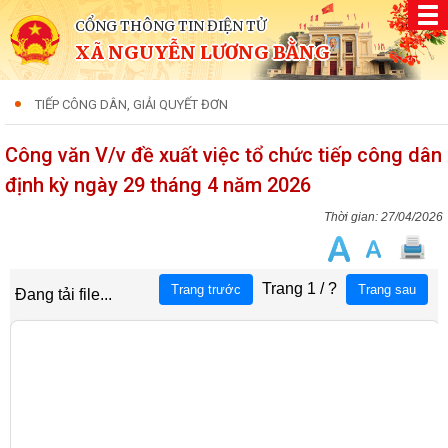
CỔNG THÔNG TIN ĐIỆN TỬ
XÃ NGUYỄN LƯƠNG BẰNG
TIẾP CÔNG DÂN, GIẢI QUYẾT ĐƠN
Công văn V/v đề xuất việc tổ chức tiếp công dân
định kỳ ngày 29 tháng 4 năm 2026
27/04/2026