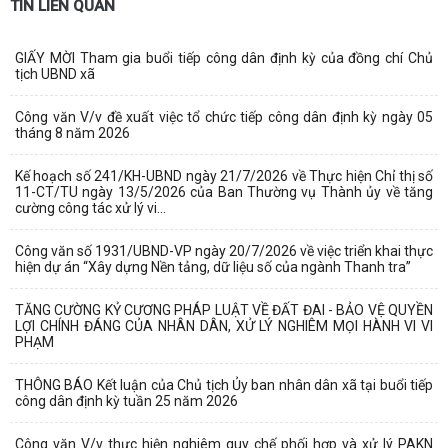
TIN LIÊN QUAN
GIẤY MỜI Tham gia buổi tiếp công dân định kỳ của đồng chí Chủ
tịch UBND xã
Công văn V/v đề xuất việc tổ chức tiếp công dân định kỳ ngày 05
tháng 8 năm 2026
Kế hoạch số 241/KH-UBND ngày 21/7/2026 về Thực hiện Chỉ thị số
11-CT/TU ngày 13/5/2026 của Ban Thường vụ Thành ủy về tăng
cường công tác xử lý vi...
Công văn số 1931/UBND-VP ngày 20/7/2026 về việc triển khai thực
hiện dự án “Xây dựng Nền tảng, dữ liệu số của ngành Thanh tra”
TĂNG CƯỜNG KỶ CƯƠNG PHÁP LUẬT VỀ ĐẤT ĐAI - BẢO VỆ QUYỀN
LỢI CHÍNH ĐÁNG CỦA NHÂN DÂN, XỬ LÝ NGHIÊM MỌI HÀNH VI VI
PHẠM
THÔNG BÁO Kết luận của Chủ tịch Ủy ban nhân dân xã tại buổi tiếp
công dân định kỳ tuần 25 năm 2026
Công văn V/v thực hiện nghiêm quy chế phối hợp và xử lý PAKN