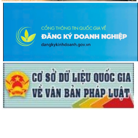
BAN THƯỜNG VỤ ĐẢNG UỶ XÃ NGUYỄN LƯƠNG BẰNG TỔ CHỨC HỘI
NGHỊ BỒI DƯỠNG, TẬP HUẤN LÝ LUẬN CHÍNH TRỊ...
TRUNG TÂM DỊCH VỤ SỰ NGHIỆP CÔNG XÃ TỔ CHỨC THÀNH CÔNG
GIẢI PICKLEBALL XÃ NGUYỄN LƯƠNG BẰNG NĂM...
BCĐ HOẠT ĐỘNG HÈ XÃ NGUYỄN LƯƠNG BẰNG TỔ CHỨC LIÊN HOAN
VĂN NGHỆ “TIẾNG HÁT HOA PHƯỢNG ĐỎ” HÈ NĂM...
Hội đồng xác nhận người có công và Hội đồng Chính sách xã Nguyễn
Lương Bằng họp xét duyệt hồ sơ đề...
BAN THƯỜNG VỤ ĐẢNG UỶ XÃ NGUYỄN LƯƠNG BẰNG TRANG TRỌNG
TỔ CHỨC LỄ DÂNG HƯƠNG TƯỞNG NIỆM PHÓ CHỦ...
HỘI NGHỊ TIẾP XÚC CỬ TRI SAU KỲ HỌP THƯỜNG LỆ GIỮA NĂM 2026
HĐND THÀNH PHỐ HẢI PHÒNG KHÓA XVII,...
ĐỘI TUYỂN U10 XÃ NGUYỄN LƯƠNG BẰNG RA QUÂN ĐẠI THẮNG TẠI
GIẢI BÓNG ĐÁ HOA PHƯỢNG THÀNH PHỐ HẢI...