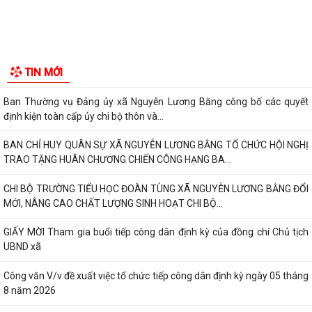
ĐỘI TUYỂN U10 XÃ NGUYỄN LƯƠNG BẰNG SẴN SÀNG TRANH TÀI TẠI
GIẢI BÓNG ĐÁ HOA PHƯỢNG THÀNH PHỐ HẢI...
Lan tỏa nghĩa cử cao đẹp trong phong trào hiến máu tình nguyện tại
TIN MỚI
xã Nguyễn Lương Bằng
Ban Thường vụ Đảng ủy xã Nguyễn Lương Bằng công bố các quyết
định kiện toàn cấp ủy chi bộ thôn và...
BAN CHỈ HUY QUÂN SỰ XÃ NGUYỄN LƯƠNG BẰNG TỔ CHỨC HỘI NGHỊ
TRAO TẶNG HUÂN CHƯƠNG CHIẾN CÔNG HẠNG BA...
CHI BỘ TRƯỜNG TIỂU HỌC ĐOÀN TÙNG XÃ NGUYỄN LƯƠNG BẰNG ĐỔI
MỚI, NÂNG CAO CHẤT LƯỢNG SINH HOẠT CHI BỘ...
GIẤY MỜI Tham gia buổi tiếp công dân định kỳ của đồng chí Chủ tịch
UBND xã
Công văn V/v đề xuất việc tổ chức tiếp công dân định kỳ ngày 05 tháng
8 năm 2026