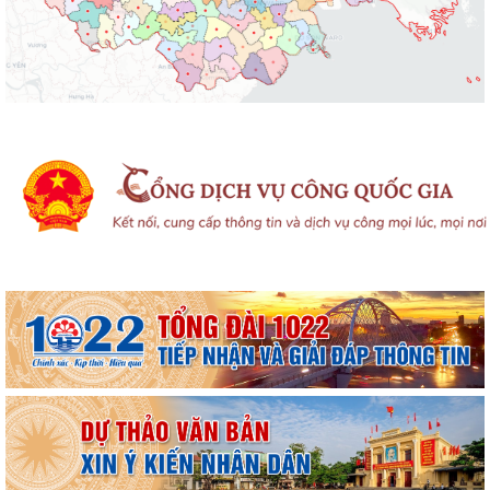
ĐỘI TUYỂN U10 XÃ NGUYỄN LƯƠNG BẰNG GIÀNH CHIẾN THẮNG ẤN
TƯỢNG 6-1, THẲNG TIẾN VÀO VÒNG TỨ KẾT