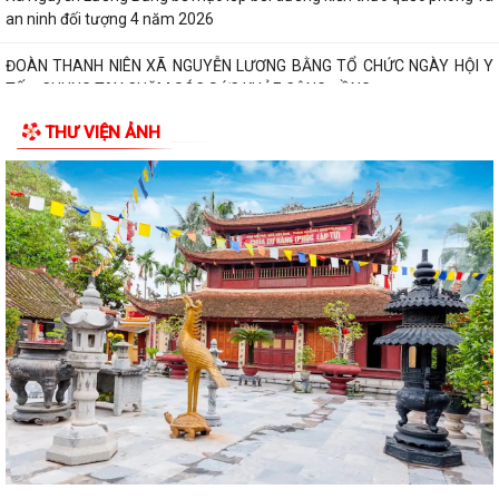
an ninh đối tượng 4 năm 2026
ĐOÀN THANH NIÊN XÃ NGUYỄN LƯƠNG BẰNG TỔ CHỨC NGÀY HỘI Y
TẾ – CHUNG TAY CHĂM SÓC SỨC KHỎE CỘNG ĐỒNG
THƯ VIỆN ẢNH
XÃ NGUYỄN LƯƠNG BẰNG THAM GIA HỘI NGHỊ TRỰC TUYẾN TẬP
HUẤN TRIỂN KHAI THỦ TỤC HÀNH CHÍNH CỦA ĐẢNG...
Đảng ủy xã Nguyễn Lương Bằng tham dự Hội nghị toàn quốc nghiên
cứu, học tập, quán triệt và triển...
KẾ HOẠCH Triển khai thực hiện Nghị quyết số 88/NQ-CP ngày
05/4/2026 của Chính phủ về thúc đẩy phát...
XÃ NGUYỄN LƯƠNG BẰNG TRANG TRỌNG TỔ CHỨC LỄ DÂNG HƯƠNG,
THẮP NẾN TRI ÂN CÁC ANH HÙNG LIỆT SĨ NHÂN...
KHAI MẠC GIẢI BÓNG ĐÁ THIẾU NIÊN – NHI ĐỒNG XÃ NGUYỄN LƯƠNG
BẰNG HÈ NĂM 2026
XÃ NGUYỄN LƯƠNG BẰNG TỔ CHỨC THÀNH CÔNG CHƯƠNG TRÌNH