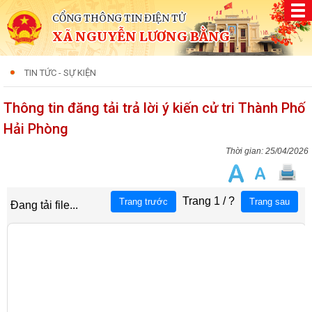
CỔNG THÔNG TIN ĐIỆN TỬ
XÃ NGUYỄN LƯƠNG BẰNG
TIN TỨC - SỰ KIỆN
Thông tin đăng tải trả lời ý kiến cử tri Thành Phố
Hải Phòng
25/04/2026