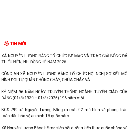
GIẤY MỜI Tham gia buổi tiếp công dân định kỳ của đồng chí Chủ tịch
UBND xã
Công văn V/v đề xuất việc tổ chức tiếp công dân định kỳ ngày 05 tháng
8 năm 2026
ĐOÀN THANH NIÊN XÃ NGUYỄN LƯƠNG BẰNG TỔ CHỨC THÀNH CÔNG
TIN MỚI
CHƯƠNG TRÌNH TỔNG KẾT CHIẾN DỊCH MÙA HÈ...
XÃ NGUYỄN LƯƠNG BẰNG TỔ CHỨC BẾ MẠC VÀ TRAO GIẢI BÓNG ĐÁ
THIẾU NIÊN, NHI ĐỒNG HÈ NĂM 2026
CÔNG AN XÃ NGUYỄN LƯƠNG BẰNG TỔ CHỨC HỘI NGHỊ SƠ KẾT MÔ
HÌNH ĐỘI TỰ QUẢN PHÒNG CHÁY, CHỮA CHÁY VÀ...
KỶ NIỆM 96 NĂM NGÀY TRUYỀN THỐNG NGÀNH TUYÊN GIÁO CỦA
ĐẢNG (01/8/1930 – 01/8/2026) “ 96 năm một...
BCĐ 799 xã Nguyễn Lương Bằng ra mắt 02 mô hình về phong trào
toàn dân bảo vệ an ninh Tổ quốc năm...
Xã Nguyễn Lương Bằng bế mạc lớp bồi dưỡng kiến thức quốc phòng và