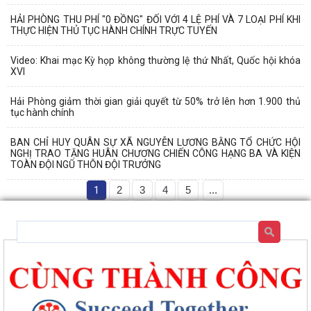
HẢI PHÒNG THU PHÍ "0 ĐỒNG" ĐỐI VỚI 4 LỆ PHÍ VÀ 7 LOẠI PHÍ KHI
THỰC HIỆN THỦ TỤC HÀNH CHÍNH TRỰC TUYẾN
Video: Khai mạc Kỳ họp không thường lệ thứ Nhất, Quốc hội khóa
XVI
Hải Phòng giảm thời gian giải quyết từ 50% trở lên hơn 1.900 thủ
tục hành chính
BAN CHỈ HUY QUÂN SỰ XÃ NGUYỄN LƯƠNG BẰNG TỔ CHỨC HỘI
NGHỊ TRAO TẶNG HUÂN CHƯƠNG CHIẾN CÔNG HẠNG BA VÀ KIỆN
TOÀN ĐỘI NGŨ THÔN ĐỘI TRƯỞNG
1
2
3
4
5
...