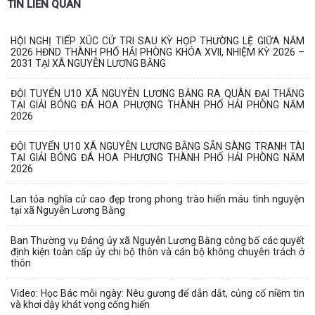
TIN LIÊN QUAN
HỘI NGHỊ TIẾP XÚC CỬ TRI SAU KỲ HỌP THƯỜNG LỆ GIỮA NĂM
2026 HĐND THÀNH PHỐ HẢI PHÒNG KHÓA XVII, NHIỆM KỲ 2026 –
2031 TẠI XÃ NGUYỄN LƯƠNG BẰNG
ĐỘI TUYỂN U10 XÃ NGUYỄN LƯƠNG BẰNG RA QUÂN ĐẠI THẮNG
TẠI GIẢI BÓNG ĐÁ HOA PHƯỢNG THÀNH PHỐ HẢI PHÒNG NĂM
2026
ĐỘI TUYỂN U10 XÃ NGUYỄN LƯƠNG BẰNG SẴN SÀNG TRANH TÀI
TẠI GIẢI BÓNG ĐÁ HOA PHƯỢNG THÀNH PHỐ HẢI PHÒNG NĂM
2026
Lan tỏa nghĩa cử cao đẹp trong phong trào hiến máu tình nguyện
tại xã Nguyễn Lương Bằng
Ban Thường vụ Đảng ủy xã Nguyễn Lương Bằng công bố các quyết
định kiện toàn cấp ủy chi bộ thôn và cán bộ không chuyên trách ở
thôn
Video: Học Bác mỗi ngày: Nêu gương để dẫn dắt, củng cố niềm tin
và khơi dậy khát vọng cống hiến