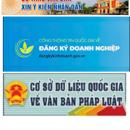
HỘI NGHỊ TIẾP XÚC CỬ TRI SAU KỲ HỌP THƯỜNG LỆ GIỮA NĂM 2026
HĐND THÀNH PHỐ HẢI PHÒNG KHÓA XVII,...
ĐỘI TUYỂN U10 XÃ NGUYỄN LƯƠNG BẰNG RA QUÂN ĐẠI THẮNG TẠI
GIẢI BÓNG ĐÁ HOA PHƯỢNG THÀNH PHỐ HẢI...
ĐỘI TUYỂN U10 XÃ NGUYỄN LƯƠNG BẰNG SẴN SÀNG TRANH TÀI TẠI
GIẢI BÓNG ĐÁ HOA PHƯỢNG THÀNH PHỐ HẢI...
Lan tỏa nghĩa cử cao đẹp trong phong trào hiến máu tình nguyện tại
xã Nguyễn Lương Bằng
Ban Thường vụ Đảng ủy xã Nguyễn Lương Bằng công bố các quyết
định kiện toàn cấp ủy chi bộ thôn và...
BAN CHỈ HUY QUÂN SỰ XÃ NGUYỄN LƯƠNG BẰNG TỔ CHỨC HỘI NGHỊ
TRAO TẶNG HUÂN CHƯƠNG CHIẾN CÔNG HẠNG BA...
CHI BỘ TRƯỜNG TIỂU HỌC ĐOÀN TÙNG XÃ NGUYỄN LƯƠNG BẰNG ĐỔI
MỚI, NÂNG CAO CHẤT LƯỢNG SINH HOẠT CHI BỘ...