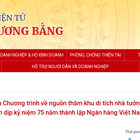
IỆN TỬ
ƯƠNG BẰNG
DOANH NGHIỆP & HỘ KINH DOANH
PHÒNG, CHỐNG THIÊN TAI
HỖ TRỢ NGƯỜI DÂN VÀ DOANH NGHIỆP
n Chương trình về nguồn thăm khu di tích nhà tưở
 dịp kỷ niệm 75 năm thành lập Ngân hàng Việt N