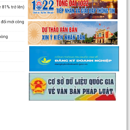
HẢI PHÒNG KHÓA XVII,...
ừ 81% trở lên)
ĐỘI TUYỂN U10 XÃ NGUYỄN LƯƠNG BẰNG RA
QUÂN ĐẠI THẮNG TẠI GIẢI BÓNG ĐÁ HOA
 đổi mới công
PHƯỢNG THÀNH PHỐ HẢI...
Phòng
ĐỘI TUYỂN U10 XÃ NGUYỄN LƯƠNG BẰNG SẴN
SÀNG TRANH TÀI TẠI GIẢI BÓNG ĐÁ HOA
PHƯỢNG THÀNH PHỐ HẢI...
Lan tỏa nghĩa cử cao đẹp trong phong trào hiến
máu tình nguyện tại xã Nguyễn Lương Bằng
Ban Thường vụ Đảng ủy xã Nguyễn Lương Bằng
công bố các quyết định kiện toàn cấp ủy chi bộ
thôn và...
BAN CHỈ HUY QUÂN SỰ XÃ NGUYỄN LƯƠNG
BẰNG TỔ CHỨC HỘI NGHỊ TRAO TẶNG HUÂN
CHƯƠNG CHIẾN CÔNG HẠNG BA...
CHI BỘ TRƯỜNG TIỂU HỌC ĐOÀN TÙNG XÃ