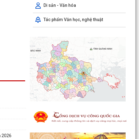
Di sản - Văn hóa
Tác phẩm Văn học, nghệ thuật
Hội đồng xác nhận người có công và Hội đồng
Chính sách xã Nguyễn Lương Bằng họp xét
duyệt hồ sơ đề...
BAN THƯỜNG VỤ ĐẢNG UỶ XÃ NGUYỄN LƯƠNG
BẰNG TRANG TRỌNG TỔ CHỨC LỄ DÂNG
HƯƠNG TƯỞNG NIỆM PHÓ CHỦ...
HỘI NGHỊ TIẾP XÚC CỬ TRI SAU KỲ HỌP
THƯỜNG LỆ GIỮA NĂM 2026 HĐND THÀNH PHỐ
m 2026