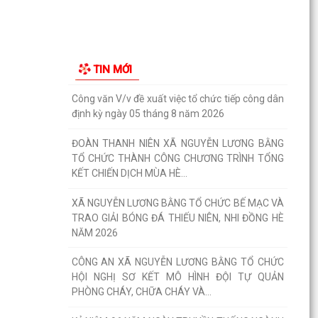
NGUYỄN LƯƠNG BẰNG ĐỔI MỚI, NÂNG CAO
CHẤT LƯỢNG SINH HOẠT CHI BỘ...
GIẤY MỜI Tham gia buổi tiếp công dân định kỳ
TIN MỚI
của đồng chí Chủ tịch UBND xã
Công văn V/v đề xuất việc tổ chức tiếp công dân
định kỳ ngày 05 tháng 8 năm 2026
ĐOÀN THANH NIÊN XÃ NGUYỄN LƯƠNG BẰNG
TỔ CHỨC THÀNH CÔNG CHƯƠNG TRÌNH TỔNG
KẾT CHIẾN DỊCH MÙA HÈ...
XÃ NGUYỄN LƯƠNG BẰNG TỔ CHỨC BẾ MẠC VÀ
TRAO GIẢI BÓNG ĐÁ THIẾU NIÊN, NHI ĐỒNG HÈ
NĂM 2026
CÔNG AN XÃ NGUYỄN LƯƠNG BẰNG TỔ CHỨC
HỘI NGHỊ SƠ KẾT MÔ HÌNH ĐỘI TỰ QUẢN
PHÒNG CHÁY, CHỮA CHÁY VÀ...