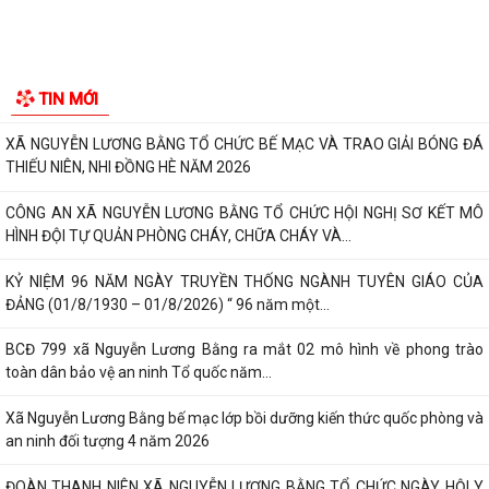
GIẤY MỜI Tham gia buổi tiếp công dân định kỳ của đồng chí Chủ tịch
UBND xã
Công văn V/v đề xuất việc tổ chức tiếp công dân định kỳ ngày 05 tháng
8 năm 2026
ĐOÀN THANH NIÊN XÃ NGUYỄN LƯƠNG BẰNG TỔ CHỨC THÀNH CÔNG
TIN MỚI
CHƯƠNG TRÌNH TỔNG KẾT CHIẾN DỊCH MÙA HÈ...
XÃ NGUYỄN LƯƠNG BẰNG TỔ CHỨC BẾ MẠC VÀ TRAO GIẢI BÓNG ĐÁ
THIẾU NIÊN, NHI ĐỒNG HÈ NĂM 2026
CÔNG AN XÃ NGUYỄN LƯƠNG BẰNG TỔ CHỨC HỘI NGHỊ SƠ KẾT MÔ
HÌNH ĐỘI TỰ QUẢN PHÒNG CHÁY, CHỮA CHÁY VÀ...
KỶ NIỆM 96 NĂM NGÀY TRUYỀN THỐNG NGÀNH TUYÊN GIÁO CỦA
ĐẢNG (01/8/1930 – 01/8/2026) “ 96 năm một...
BCĐ 799 xã Nguyễn Lương Bằng ra mắt 02 mô hình về phong trào
toàn dân bảo vệ an ninh Tổ quốc năm...
Xã Nguyễn Lương Bằng bế mạc lớp bồi dưỡng kiến thức quốc phòng và