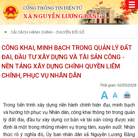
CỔNG THÔNG TIN ĐIỆN TỬ
XÃ NGUYỄN LƯƠNG BẰNG
CẢI CÁCH HÀNH CHÍNH - CHUYỂN ĐỔI SỐ
CÔNG KHAI, MINH BẠCH TRONG QUẢN LÝ ĐẤT
ĐAI, ĐẦU TƯ XÂY DỰNG VÀ TÀI SẢN CÔNG -
NỀN TẢNG XÂY DỰNG CHÍNH QUYỀN LIÊM
CHÍNH, PHỤC VỤ NHÂN DÂN
02/05/2026
Trong tiến trình xây dựng nền hành chính hiện đại, minh bạch
và hướng tới phục vụ Nhân dân, công khai thông tin trong quản
lý đất đai, đầu tư xây dựng cơ bản và tài sản công được xác
định là một trong những nhiệm vụ trọng tâm, xuyên suốt. Nhận
thức rõ ý nghĩa đó, Ủy ban nhân dân xã Nguyễn Lương Bằng