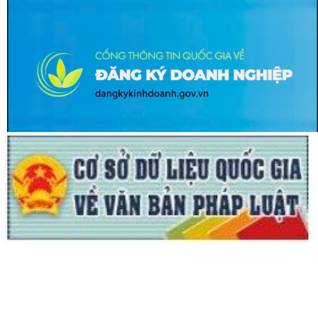
HỘI NGHỊ TIẾP XÚC CỬ TRI SAU KỲ HỌP THƯỜNG LỆ GIỮA NĂM 2026
HĐND THÀNH PHỐ HẢI PHÒNG KHÓA XVII,...
ĐỘI TUYỂN U10 XÃ NGUYỄN LƯƠNG BẰNG RA QUÂN ĐẠI THẮNG TẠI
GIẢI BÓNG ĐÁ HOA PHƯỢNG THÀNH PHỐ HẢI...
ĐỘI TUYỂN U10 XÃ NGUYỄN LƯƠNG BẰNG SẴN SÀNG TRANH TÀI TẠI
GIẢI BÓNG ĐÁ HOA PHƯỢNG THÀNH PHỐ HẢI...
Lan tỏa nghĩa cử cao đẹp trong phong trào hiến máu tình nguyện tại
xã Nguyễn Lương Bằng
Ban Thường vụ Đảng ủy xã Nguyễn Lương Bằng công bố các quyết
định kiện toàn cấp ủy chi bộ thôn và...
BAN CHỈ HUY QUÂN SỰ XÃ NGUYỄN LƯƠNG BẰNG TỔ CHỨC HỘI NGHỊ
TRAO TẶNG HUÂN CHƯƠNG CHIẾN CÔNG HẠNG BA...
CHI BỘ TRƯỜNG TIỂU HỌC ĐOÀN TÙNG XÃ NGUYỄN LƯƠNG BẰNG ĐỔI
MỚI, NÂNG CAO CHẤT LƯỢNG SINH HOẠT CHI BỘ...