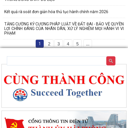
Kết quả rà soát đơn giản hóa thủ tục hành chính năm 2026
TĂNG CƯỜNG KỶ CƯƠNG PHÁP LUẬT VỀ ĐẤT ĐAI - BẢO VỆ QUYỀN
LỢI CHÍNH ĐÁNG CỦA NHÂN DÂN, XỬ LÝ NGHIÊM MỌI HÀNH VI VI
PHẠM
1
2
3
4
5
...