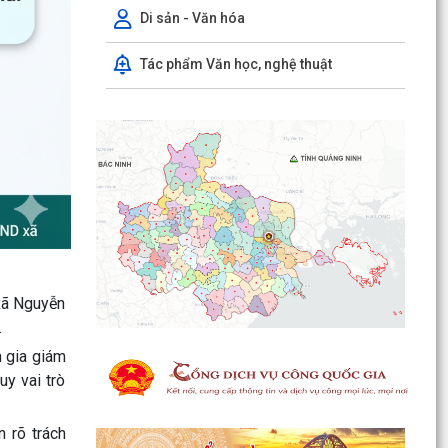
Di sản - Văn hóa
Tác phẩm Văn học, nghệ thuật
Hội đồng xác nhận người có công và Hội đồng
Chính sách xã Nguyễn Lương Bằng họp xét
duyệt hồ sơ đề...
 xã Nguyễn
.
BAN THƯỜNG VỤ ĐẢNG UỶ XÃ NGUYỄN LƯƠNG
BẰNG TRANG TRỌNG TỔ CHỨC LỄ DÂNG
m gia giám
HƯƠNG TƯỞNG NIỆM PHÓ CHỦ...
uy vai trò
HỘI NGHỊ TIẾP XÚC CỬ TRI SAU KỲ HỌP
THƯỜNG LỆ GIỮA NĂM 2026 HĐND THÀNH PHỐ
 rõ trách