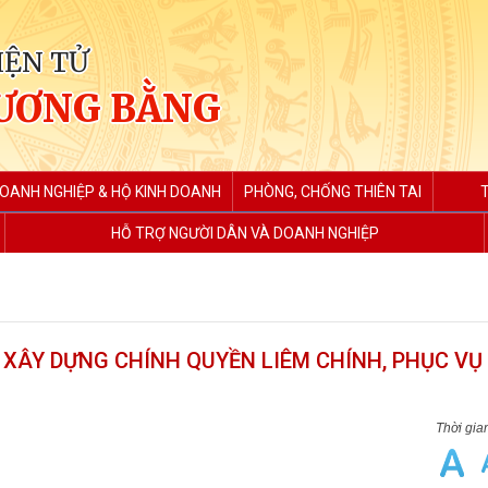
IỆN TỬ
ƯƠNG BẰNG
DOANH NGHIỆP & HỘ KINH DOANH
PHÒNG, CHỐNG THIÊN TAI
HỖ TRỢ NGƯỜI DÂN VÀ DOANH NGHIỆP
 XÂY DỰNG CHÍNH QUYỀN LIÊM CHÍNH, PHỤC V