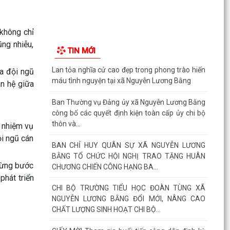
NGUYỄN LƯƠNG BẰNG ĐỔI MỚI, NÂNG CAO
CHẤT LƯỢNG SINH HOẠT CHI BỘ...
 không chỉ
GIẤY MỜI Tham gia buổi tiếp công dân định kỳ
ũng nhiễu,
TIN MỚI
của đồng chí Chủ tịch UBND xã
a đội ngũ
Công văn V/v đề xuất việc tổ chức tiếp công dân
định kỳ ngày 05 tháng 8 năm 2026
an hệ giữa
ĐOÀN THANH NIÊN XÃ NGUYỄN LƯƠNG BẰNG
TỔ CHỨC THÀNH CÔNG CHƯƠNG TRÌNH TỔNG
à nhiệm vụ
KẾT CHIẾN DỊCH MÙA HÈ...
ội ngũ cán
XÃ NGUYỄN LƯƠNG BẰNG TỔ CHỨC BẾ MẠC VÀ
TRAO GIẢI BÓNG ĐÁ THIẾU NIÊN, NHI ĐỒNG HÈ
từng bước
NĂM 2026
phát triển
CÔNG AN XÃ NGUYỄN LƯƠNG BẰNG TỔ CHỨC
HỘI NGHỊ SƠ KẾT MÔ HÌNH ĐỘI TỰ QUẢN
PHÒNG CHÁY, CHỮA CHÁY VÀ...