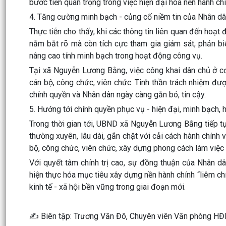
bước tiến quan trọng trong việc hiện đại hóa nền hành ch
4. Tăng cường minh bạch - củng cố niềm tin của Nhân d
Thực tiễn cho thấy, khi các thông tin liên quan đến hoạt
nắm bắt rõ mà còn tích cực tham gia giám sát, phản biệ
nâng cao tính minh bạch trong hoạt động công vụ.
Tại xã Nguyễn Lương Bằng, việc công khai dân chủ ở cơ
cán bộ, công chức, viên chức. Tinh thần trách nhiệm đượ
chính quyền và Nhân dân ngày càng gắn bó, tin cậy.
5. Hướng tới chính quyền phục vụ - hiện đại, minh bạch, 
Trong thời gian tới, UBND xã Nguyễn Lương Bằng tiếp tụ
thường xuyên, lâu dài, gắn chặt với cải cách hành chính
bộ, công chức, viên chức, xây dựng phong cách làm việc 
Với quyết tâm chính trị cao, sự đồng thuận của Nhân 
hiện thực hóa mục tiêu xây dựng nền hành chính “liêm chí
kinh tế - xã hội bền vững trong giai đoạn mới.
✍️ Biên tập: Trương Văn Đô, Chuyên viên Văn phòng 