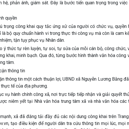
iên hệ, phản ánh, giám sát. Đây là bước tiến quan trọng trong việ
ính quyền
ú trọng công khai quy tắc ứng xử của người có chức vụ, quyền 
là bộ quy chuẩn hành vi trong thực thi công vụ mà còn là cam kết
 nhiệm, tận tụy phục vụ Nhân dân.
ý thức tự rèn luyện, tự soi, tự sửa của mỗi cán bộ, công chức, 
ng khai, minh bạch. Qua đó, từng bước hình thành văn hóa công 
ung tâm.
cận thông tin
n thông tin một cách thuận lợi, UBND xã Nguyễn Lương Bằng đã t
n thực tế của địa phương.
 vụ hành chính công xã, nơi trực tiếp tiếp nhận và giải quyết th
được niêm yết tại Nhà văn hóa trung tâm xã và nhà văn hóa các 
mạnh, xã đã đăng tải đầy đủ các nội dung công khai trên Trang 
v.vn, tạo điều kiện để người dân tra cứu thông tin mọi lúc, mọi n