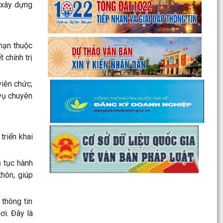
HẢI PHÒNG KHÓA XVII,...
c xây dựng
ĐỘI TUYỂN U10 XÃ NGUYỄN LƯƠNG BẰNG RA
QUÂN ĐẠI THẮNG TẠI GIẢI BÓNG ĐÁ HOA
PHƯỢNG THÀNH PHỐ HẢI...
hạn thuộc
 chính trị
ĐỘI TUYỂN U10 XÃ NGUYỄN LƯƠNG BẰNG SẴN
SÀNG TRANH TÀI TẠI GIẢI BÓNG ĐÁ HOA
viên chức;
PHƯỢNG THÀNH PHỐ HẢI...
vụ chuyên
Lan tỏa nghĩa cử cao đẹp trong phong trào hiến
máu tình nguyện tại xã Nguyễn Lương Bằng
riển khai
Ban Thường vụ Đảng ủy xã Nguyễn Lương Bằng
công bố các quyết định kiện toàn cấp ủy chi bộ
thôn và...
ủ tục hành
thôn, giúp
BAN CHỈ HUY QUÂN SỰ XÃ NGUYỄN LƯƠNG
BẰNG TỔ CHỨC HỘI NGHỊ TRAO TẶNG HUÂN
CHƯƠNG CHIẾN CÔNG HẠNG BA...
thông tin
ơi. Đây là
CHI BỘ TRƯỜNG TIỂU HỌC ĐOÀN TÙNG XÃ