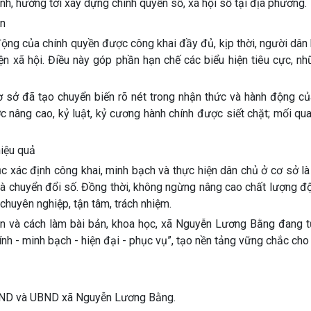
ính, hướng tới xây dựng chính quyền số, xã hội số tại địa phương.
ân
 động của chính quyền được công khai đầy đủ, kịp thời, người dân
n xã hội. Điều này góp phần hạn chế các biểu hiện tiêu cực, nh
 sở đã tạo chuyển biến rõ nét trong nhận thức và hành động củ
c nâng cao, kỷ luật, kỷ cương hành chính được siết chặt; mối qu
hiệu quả
c xác định công khai, minh bạch và thực hiện dân chủ ở cơ sở l
 và chuyển đổi số. Đồng thời, không ngừng nâng cao chất lượng đ
chuyên nghiệp, tận tâm, trách nhiệm.
dân và cách làm bài bản, khoa học, xã Nguyễn Lương Bằng đang 
nh - minh bạch - hiện đại - phục vụ”, tạo nền tảng vững chắc cho 
HĐND và UBND xã Nguyễn Lương Bằng.