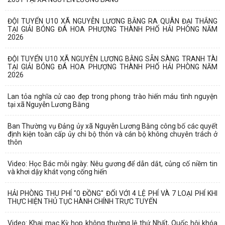
ĐỘI TUYỂN U10 XÃ NGUYỄN LƯƠNG BẰNG RA QUÂN ĐẠI THẮNG
TẠI GIẢI BÓNG ĐÁ HOA PHƯỢNG THÀNH PHỐ HẢI PHÒNG NĂM
2026
ĐỘI TUYỂN U10 XÃ NGUYỄN LƯƠNG BẰNG SẴN SÀNG TRANH TÀI
TẠI GIẢI BÓNG ĐÁ HOA PHƯỢNG THÀNH PHỐ HẢI PHÒNG NĂM
2026
Lan tỏa nghĩa cử cao đẹp trong phong trào hiến máu tình nguyện
tại xã Nguyễn Lương Bằng
Ban Thường vụ Đảng ủy xã Nguyễn Lương Bằng công bố các quyết
định kiện toàn cấp ủy chi bộ thôn và cán bộ không chuyên trách ở
thôn
Video: Học Bác mỗi ngày: Nêu gương để dẫn dắt, củng cố niềm tin
và khơi dậy khát vọng cống hiến
HẢI PHÒNG THU PHÍ "0 ĐỒNG" ĐỐI VỚI 4 LỆ PHÍ VÀ 7 LOẠI PHÍ KHI
THỰC HIỆN THỦ TỤC HÀNH CHÍNH TRỰC TUYẾN
Video: Khai mạc Kỳ họp không thường lệ thứ Nhất, Quốc hội khóa