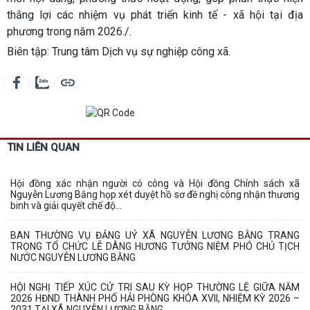
thắng lợi các nhiệm vụ phát triển kinh tế - xã hội tại địa
phương trong năm 2026./.
Biên tập: Trung tâm Dịch vụ sự nghiệp công xã.
TIN LIÊN QUAN
Hội đồng xác nhận người có công và Hội đồng Chính sách xã
Nguyễn Lương Bằng họp xét duyệt hồ sơ đề nghị công nhận thương
binh và giải quyết chế độ...
BAN THƯỜNG VỤ ĐẢNG UỶ XÃ NGUYỄN LƯƠNG BẰNG TRANG
TRỌNG TỔ CHỨC LỄ DÂNG HƯƠNG TƯỞNG NIỆM PHÓ CHỦ TỊCH
NƯỚC NGUYỄN LƯƠNG BẰNG
HỘI NGHỊ TIẾP XÚC CỬ TRI SAU KỲ HỌP THƯỜNG LỆ GIỮA NĂM
2026 HĐND THÀNH PHỐ HẢI PHÒNG KHÓA XVII, NHIỆM KỲ 2026 –
2031 TẠI XÃ NGUYỄN LƯƠNG BẰNG