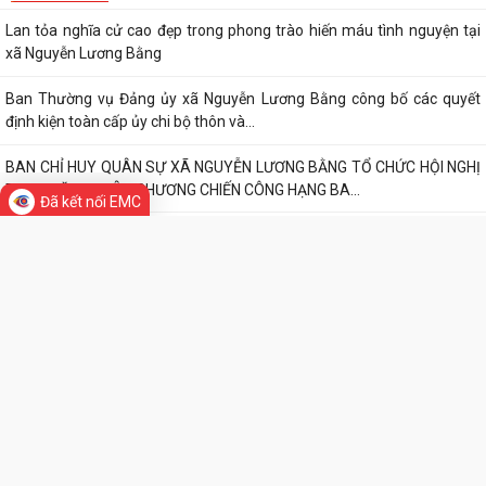
CHI BỘ TRƯỜNG TIỂU HỌC ĐOÀN TÙNG XÃ NGUYỄN LƯƠNG BẰNG ĐỔI
MỚI, NÂNG CAO CHẤT LƯỢNG SINH HOẠT CHI BỘ...
GIẤY MỜI Tham gia buổi tiếp công dân định kỳ của đồng chí Chủ tịch
TIN MỚI
UBND xã
Công văn V/v đề xuất việc tổ chức tiếp công dân định kỳ ngày 05 tháng
8 năm 2026
Đã kết nối EMC
ĐOÀN THANH NIÊN XÃ NGUYỄN LƯƠNG BẰNG TỔ CHỨC THÀNH CÔNG
CHƯƠNG TRÌNH TỔNG KẾT CHIẾN DỊCH MÙA HÈ...
XÃ NGUYỄN LƯƠNG BẰNG TỔ CHỨC BẾ MẠC VÀ TRAO GIẢI BÓNG ĐÁ
THIẾU NIÊN, NHI ĐỒNG HÈ NĂM 2026
CÔNG AN XÃ NGUYỄN LƯƠNG BẰNG TỔ CHỨC HỘI NGHỊ SƠ KẾT MÔ
HÌNH ĐỘI TỰ QUẢN PHÒNG CHÁY, CHỮA CHÁY VÀ...
KỶ NIỆM 96 NĂM NGÀY TRUYỀN THỐNG NGÀNH TUYÊN GIÁO CỦA
ĐẢNG (01/8/1930 – 01/8/2026) “ 96 năm một...