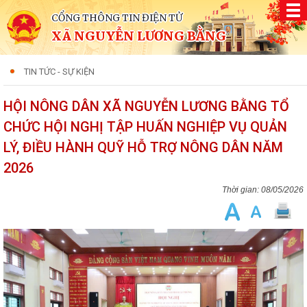
CỔNG THÔNG TIN ĐIỆN TỬ
XÃ NGUYỄN LƯƠNG BẰNG
TIN TỨC - SỰ KIỆN
HỘI NÔNG DÂN XÃ NGUYỄN LƯƠNG BẰNG TỔ
CHỨC HỘI NGHỊ TẬP HUẤN NGHIỆP VỤ QUẢN
LÝ, ĐIỀU HÀNH QUỸ HỖ TRỢ NÔNG DÂN NĂM
2026
08/05/2026