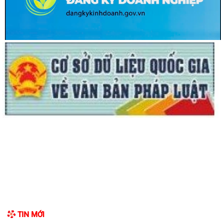
BAN THƯỜNG VỤ ĐẢNG UỶ XÃ NGUYỄN LƯƠNG BẰNG TRANG TRỌNG
TỔ CHỨC LỄ DÂNG HƯƠNG TƯỞNG NIỆM PHÓ CHỦ...
HỘI NGHỊ TIẾP XÚC CỬ TRI SAU KỲ HỌP THƯỜNG LỆ GIỮA NĂM 2026
HĐND THÀNH PHỐ HẢI PHÒNG KHÓA XVII,...
ĐỘI TUYỂN U10 XÃ NGUYỄN LƯƠNG BẰNG RA QUÂN ĐẠI THẮNG TẠI
GIẢI BÓNG ĐÁ HOA PHƯỢNG THÀNH PHỐ HẢI...
ĐỘI TUYỂN U10 XÃ NGUYỄN LƯƠNG BẰNG SẴN SÀNG TRANH TÀI TẠI
GIẢI BÓNG ĐÁ HOA PHƯỢNG THÀNH PHỐ HẢI...
Lan tỏa nghĩa cử cao đẹp trong phong trào hiến máu tình nguyện tại
xã Nguyễn Lương Bằng
Ban Thường vụ Đảng ủy xã Nguyễn Lương Bằng công bố các quyết
định kiện toàn cấp ủy chi bộ thôn và...
BAN CHỈ HUY QUÂN SỰ XÃ NGUYỄN LƯƠNG BẰNG TỔ CHỨC HỘI NGHỊ
TRAO TẶNG HUÂN CHƯƠNG CHIẾN CÔNG HẠNG BA...