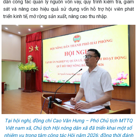
dẫn công tác quản lý nguồn vốn vay, quy trình kiểm tra, giám
sát và nâng cao hiệu quả sử dụng vốn hỗ trợ hội viên phát
triển kinh tế, mở rộng sản xuất, nâng cao thu nhập.
Tại hội nghị, đồng chí Cao Văn Hưng – Phó Chủ tịch MTTQ
Việt nam xã, Chủ tịch Hội nông dân xã đã triển khai một số
nhiệm vụ trọng tâm công tác Hội năm 2026; đồng thời đánh