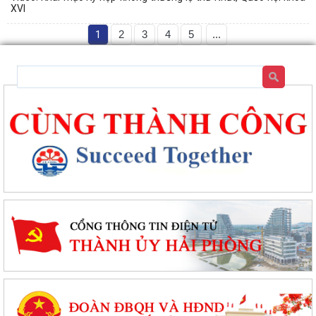
XVI
1
2
3
4
5
...