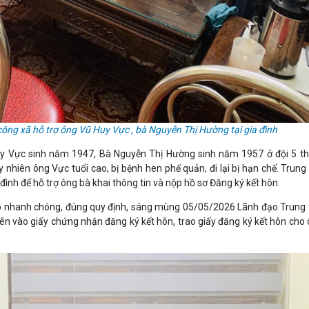
ông xã hỗ trợ ông Vũ Huy Vực , bà Nguyễn Thị Hường tại gia đình
y Vực sinh năm 1947, Bà Nguyễn Thị Hường sinh năm 1957 ở đội 5 th
nhiên ông Vực tuổi cao, bị bệnh hen phế quản, đi lại bị hạn chế. Trun
đình để hỗ trợ ông bà khai thông tin và nộp hồ sơ Đăng ký kết hôn.
bảo nhanh chóng, đúng quy định, sáng mùng 05/05/2026 Lãnh đạo Trung
n vào giấy chứng nhận đăng ký kết hôn, trao giấy đăng ký kết hôn cho