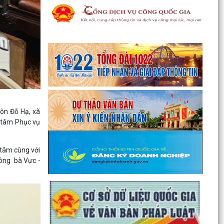
ôn Đỗ Hạ, xã
g tâm Phục vụ
 tâm cùng với
 ông bà Vực -