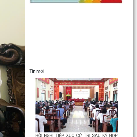
Tin mới
HỘI NGHỊ TIẾP XÚC CỬ TRI SAU KỲ HỌP