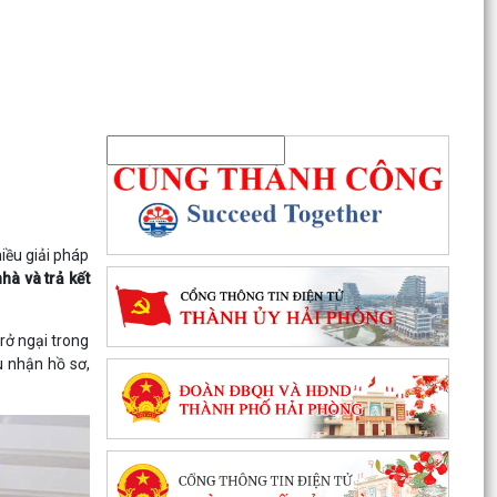
iều giải pháp
nhà và trả kết
rở ngại trong
u nhận hồ sơ,