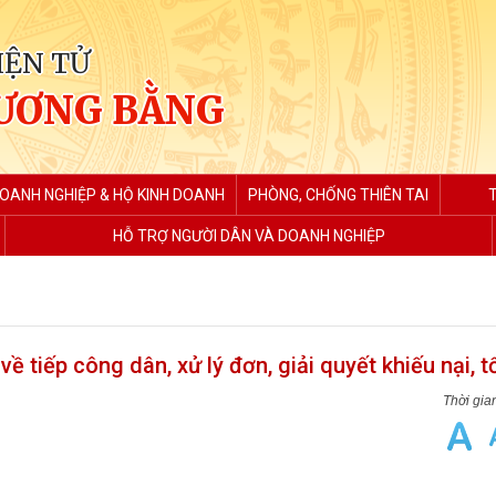
IỆN TỬ
ƯƠNG BẰNG
DOANH NGHIỆP & HỘ KINH DOANH
PHÒNG, CHỐNG THIÊN TAI
HỖ TRỢ NGƯỜI DÂN VÀ DOANH NGHIỆP
 tiếp công dân, xử lý đơn, giải quyết khiếu nại, t