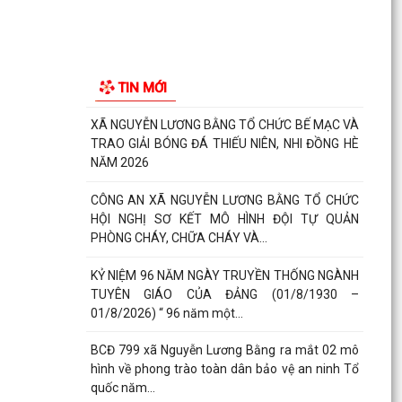
định kỳ ngày 05 tháng 8 năm 2026
ĐOÀN THANH NIÊN XÃ NGUYỄN LƯƠNG BẰNG
TỔ CHỨC THÀNH CÔNG CHƯƠNG TRÌNH TỔNG
TIN MỚI
KẾT CHIẾN DỊCH MÙA HÈ...
XÃ NGUYỄN LƯƠNG BẰNG TỔ CHỨC BẾ MẠC VÀ
TRAO GIẢI BÓNG ĐÁ THIẾU NIÊN, NHI ĐỒNG HÈ
NĂM 2026
CÔNG AN XÃ NGUYỄN LƯƠNG BẰNG TỔ CHỨC
HỘI NGHỊ SƠ KẾT MÔ HÌNH ĐỘI TỰ QUẢN
PHÒNG CHÁY, CHỮA CHÁY VÀ...
KỶ NIỆM 96 NĂM NGÀY TRUYỀN THỐNG NGÀNH
TUYÊN GIÁO CỦA ĐẢNG (01/8/1930 –
01/8/2026) “ 96 năm một...
BCĐ 799 xã Nguyễn Lương Bằng ra mắt 02 mô
hình về phong trào toàn dân bảo vệ an ninh Tổ
quốc năm...