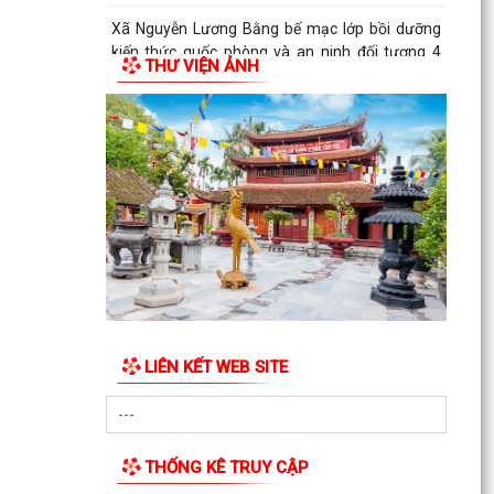
Xã Nguyễn Lương Bằng bế mạc lớp bồi dưỡng
kiến thức quốc phòng và an ninh đối tượng 4
THƯ VIỆN ẢNH
năm 2026
ĐOÀN THANH NIÊN XÃ NGUYỄN LƯƠNG BẰNG
TỔ CHỨC NGÀY HỘI Y TẾ – CHUNG TAY CHĂM
SÓC SỨC KHỎE CỘNG ĐỒNG
XÃ NGUYỄN LƯƠNG BẰNG THAM GIA HỘI NGHỊ
TRỰC TUYẾN TẬP HUẤN TRIỂN KHAI THỦ TỤC
HÀNH CHÍNH CỦA ĐẢNG...
Đảng ủy xã Nguyễn Lương Bằng tham dự Hội
nghị toàn quốc nghiên cứu, học tập, quán triệt
và triển...
LIÊN KẾT WEB SITE
KẾ HOẠCH Triển khai thực hiện Nghị quyết số
88/NQ-CP ngày 05/4/2026 của Chính phủ về
thúc đẩy phát...
THỐNG KÊ TRUY CẬP
XÃ NGUYỄN LƯƠNG BẰNG TRANG TRỌNG TỔ