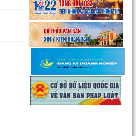
SÀNG TRANH TÀI TẠI GIẢI BÓNG ĐÁ HOA
PHƯỢNG THÀNH PHỐ HẢI...
Lan tỏa nghĩa cử cao đẹp trong phong trào hiến
máu tình nguyện tại xã Nguyễn Lương Bằng
Ban Thường vụ Đảng ủy xã Nguyễn Lương Bằng
công bố các quyết định kiện toàn cấp ủy chi bộ
thôn và...
BAN CHỈ HUY QUÂN SỰ XÃ NGUYỄN LƯƠNG
BẰNG TỔ CHỨC HỘI NGHỊ TRAO TẶNG HUÂN
CHƯƠNG CHIẾN CÔNG HẠNG BA...
CHI BỘ TRƯỜNG TIỂU HỌC ĐOÀN TÙNG XÃ
NGUYỄN LƯƠNG BẰNG ĐỔI MỚI, NÂNG CAO
CHẤT LƯỢNG SINH HOẠT CHI BỘ...
GIẤY MỜI Tham gia buổi tiếp công dân định kỳ
của đồng chí Chủ tịch UBND xã
Công văn V/v đề xuất việc tổ chức tiếp công dân