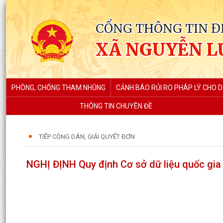
CỔNG THÔNG TIN Đ
XÃ NGUYỄN L
PHÒNG, CHỐNG THAM NHŨNG
CẢNH BÁO RỦI RO PHÁP LÝ CHO 
THÔNG TIN CHUYÊN ĐỀ
TIẾP CÔNG DÂN, GIẢI QUYẾT ĐƠN
NGHỊ ĐỊNH Quy định Cơ sở dữ liệu quốc gia về