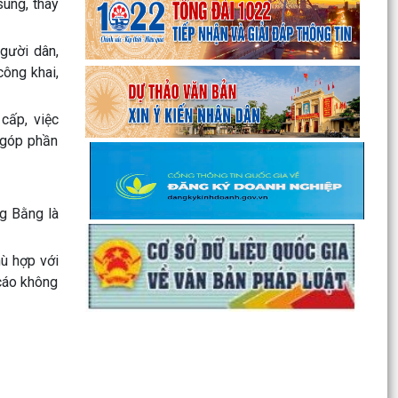
sung, thay
HẢI PHÒNG KHÓA XVII,...
ĐỘI TUYỂN U10 XÃ NGUYỄN LƯƠNG BẰNG RA
gười dân,
QUÂN ĐẠI THẮNG TẠI GIẢI BÓNG ĐÁ HOA
công khai,
PHƯỢNG THÀNH PHỐ HẢI...
ĐỘI TUYỂN U10 XÃ NGUYỄN LƯƠNG BẰNG SẴN
cấp, việc
SÀNG TRANH TÀI TẠI GIẢI BÓNG ĐÁ HOA
 góp phần
PHƯỢNG THÀNH PHỐ HẢI...
Lan tỏa nghĩa cử cao đẹp trong phong trào hiến
máu tình nguyện tại xã Nguyễn Lương Bằng
ng Bằng là
Ban Thường vụ Đảng ủy xã Nguyễn Lương Bằng
hù hợp với
công bố các quyết định kiện toàn cấp ủy chi bộ
cáo không
thôn và...
BAN CHỈ HUY QUÂN SỰ XÃ NGUYỄN LƯƠNG
BẰNG TỔ CHỨC HỘI NGHỊ TRAO TẶNG HUÂN
CHƯƠNG CHIẾN CÔNG HẠNG BA...
CHI BỘ TRƯỜNG TIỂU HỌC ĐOÀN TÙNG XÃ