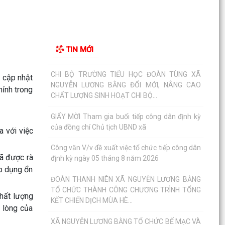
NGUYỄN LƯƠNG BẰNG ĐỔI MỚI, NÂNG CAO
CHẤT LƯỢNG SINH HOẠT CHI BỘ...
GIẤY MỜI Tham gia buổi tiếp công dân định kỳ
TIN MỚI
của đồng chí Chủ tịch UBND xã
Công văn V/v đề xuất việc tổ chức tiếp công dân
 cập nhật
định kỳ ngày 05 tháng 8 năm 2026
ỉnh trong
ĐOÀN THANH NIÊN XÃ NGUYỄN LƯƠNG BẰNG
TỔ CHỨC THÀNH CÔNG CHƯƠNG TRÌNH TỔNG
KẾT CHIẾN DỊCH MÙA HÈ...
a với việc
XÃ NGUYỄN LƯƠNG BẰNG TỔ CHỨC BẾ MẠC VÀ
TRAO GIẢI BÓNG ĐÁ THIẾU NIÊN, NHI ĐỒNG HÈ
đã được rà
NĂM 2026
áp dụng ổn
CÔNG AN XÃ NGUYỄN LƯƠNG BẰNG TỔ CHỨC
chất lượng
HỘI NGHỊ SƠ KẾT MÔ HÌNH ĐỘI TỰ QUẢN
PHÒNG CHÁY, CHỮA CHÁY VÀ...
i lòng của