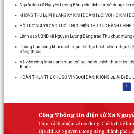
Người dân xã Nguyễn Lương Bằng cần tích cực sử dụng dịch vụ
KHÔNG THU LỆ PHÍ ĐĂNG KÝ KINH DOANH ĐỐI VỚI HỘ KINH D
HỖ TRỢ NGƯỜI CAO TUỔI THỰC HIỆN THỦ TỤC HÀNH CHÍNH T
Lãnh đạo UBND xã Nguyễn Lương Bằng trao Thư chúc mừng cho
Thông báo công khai danh mục thủ tục hành chính thực hiệ
Bằng thuộc...
Về việc công khai danh mục thủ tục hành chính thực hiện ti
thuộc...
HOÀN THIỆN THỂ CHẾ SỐ VÌ NGƯỜI DÂN: KHÔNG ĐỂ AI BỊ BỎ
1
Cổng Thông tin điện tử Xã Nguy
Chịu trách nhiệm về nội dung: Chủ tịch Uỷ 
Địa chỉ: Xã Nguyễn Lương Bằng, thành phố H