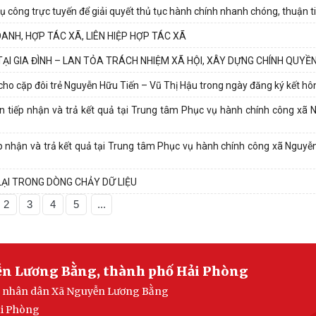
 công trực tuyến để giải quyết thủ tục hành chính nhanh chóng, thuận t
OANH, HỢP TÁC XÃ, LIÊN HIỆP HỢP TÁC XÃ
ẠI GIA ĐÌNH – LAN TỎA TRÁCH NHIỆM XÃ HỘI, XÂY DỰNG CHÍNH QUYỀ
 cặp đôi trẻ Nguyễn Hữu Tiến – Vũ Thị Hậu trong ngày đăng ký kết hô
n tiếp nhận và trả kết quả tại Trung tâm Phục vụ hành chính công xã
ếp nhận và trả kết quả tại Trung tâm Phục vụ hành chính công xã Nguy
 LẠI TRONG DÒNG CHẢY DỮ LIỆU
2
3
4
5
...
ễn Lương Bằng, thành phố Hải Phòng
ban nhân dân Xã Nguyễn Lương Bằng
ải Phòng