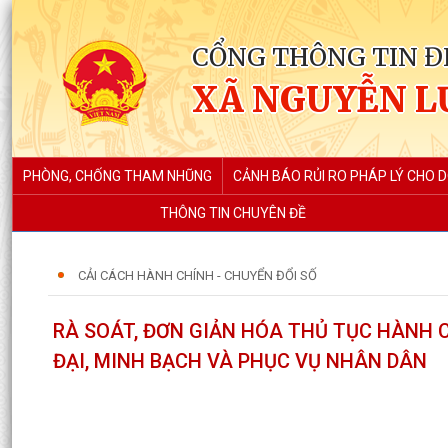
CỔNG THÔNG TIN Đ
XÃ NGUYỄN L
PHÒNG, CHỐNG THAM NHŨNG
CẢNH BÁO RỦI RO PHÁP LÝ CHO 
THÔNG TIN CHUYÊN ĐỀ
CẢI CÁCH HÀNH CHÍNH - CHUYỂN ĐỔI SỐ
RÀ SOÁT, ĐƠN GIẢN HÓA THỦ TỤC HÀNH 
ĐẠI, MINH BẠCH VÀ PHỤC VỤ NHÂN DÂN