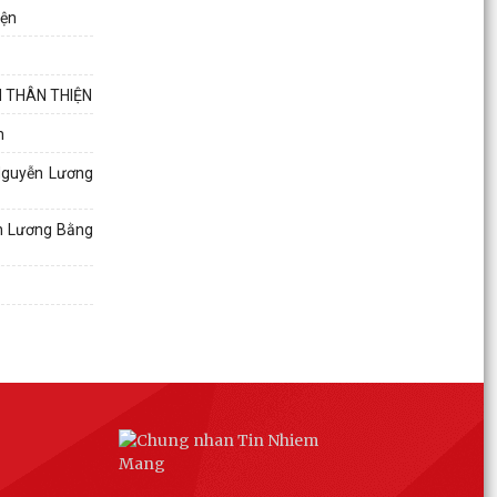
XÃ NGUYỄN LƯƠNG BẰNG TỔ CHỨC LỄ DÂNG
iện
HƯƠNG, THẮP NẾN TRI ÂN CÁC ANH HÙNG LIỆT
SĨ NHÂN DỊP KỶ NIỆM...
N THÂN THIỆN
XÃ NGUYỄN LƯƠNG BẰNG LÀM VIỆC VỚI ĐOÀN
CÔNG TÁC CÔNG AN THÀNH PHỐ HẢI PHÒNG
n
KIỂM TRA CÔNG TÁC CHUẨN...
 Nguyễn Lương
Thông báo Hội nghị lần thứ Ba, Ban Chấp hành
Trung ương Đảng khóa XIV
ễn Lương Bằng
ĐẢNG ỦY XÃ NGUYỄN LƯƠNG BẰNG TỔ CHỨC
HỘI NGHỊ THÔNG TIN TÌNH HÌNH THỜI SỰ VÀ
KẾT QUẢ THỰC HIỆN...
LÃNH ĐẠO XÃ NGUYỄN LƯƠNG BẰNG THĂM,
TẶNG QUÀ GIA ĐÌNH CHÍNH SÁCH, NGƯỜI CÓ
CÔNG VỚI CÁCH MẠNG NHÂN...
XÃ NGUYỄN LƯƠNG BẰNG VINH DỰ ĐƯỢC UBND
THÀNH PHỐ KHEN THƯỞNG TRONG THỰC HIỆN
CÁC LUẬT VỀ QUỐC PHÒNG