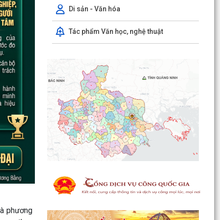
Di sản - Văn hóa
Tác phẩm Văn học, nghệ thuật
Hội đồng xác nhận người có công và Hội đồng
Chính sách xã Nguyễn Lương Bằng họp xét
duyệt hồ sơ đề...
BAN THƯỜNG VỤ ĐẢNG UỶ XÃ NGUYỄN LƯƠNG
BẰNG TRANG TRỌNG TỔ CHỨC LỄ DÂNG
HƯƠNG TƯỞNG NIỆM PHÓ CHỦ...
HỘI NGHỊ TIẾP XÚC CỬ TRI SAU KỲ HỌP
 và phương
THƯỜNG LỆ GIỮA NĂM 2026 HĐND THÀNH PHỐ