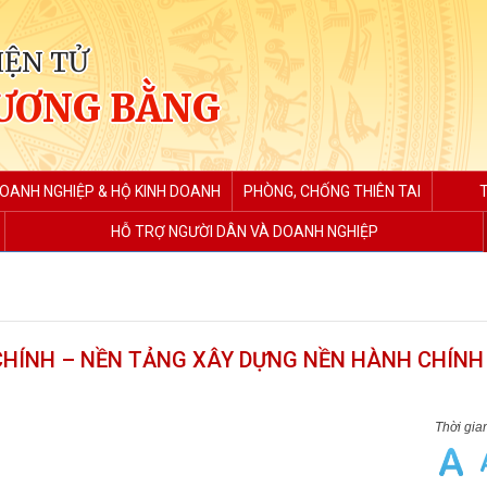
IỆN TỬ
ƯƠNG BẰNG
DOANH NGHIỆP & HỘ KINH DOANH
PHÒNG, CHỐNG THIÊN TAI
HỖ TRỢ NGƯỜI DÂN VÀ DOANH NGHIỆP
CHÍNH – NỀN TẢNG XÂY DỰNG NỀN HÀNH CHÍNH