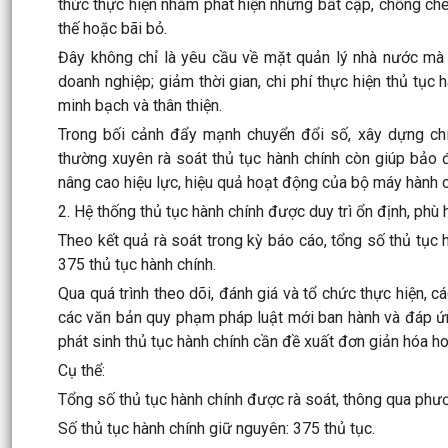
thức thực hiện nhằm phát hiện những bất cập, chồng ché
thế hoặc bãi bỏ.
Đây không chỉ là yêu cầu về mặt quản lý nhà nước mà 
doanh nghiệp; giảm thời gian, chi phí thực hiện thủ tục
minh bạch và thân thiện.
Trong bối cảnh đẩy mạnh chuyển đổi số, xây dựng chí
thường xuyên rà soát thủ tục hành chính còn giúp bảo 
nâng cao hiệu lực, hiệu quả hoạt động của bộ máy hành 
2. Hệ thống thủ tục hành chính được duy trì ổn định, phù 
Theo kết quả rà soát trong kỳ báo cáo, tổng số thủ tục
375 thủ tục hành chính.
Qua quá trình theo dõi, đánh giá và tổ chức thực hiện, 
các văn bản quy phạm pháp luật mới ban hành và đáp ứn
phát sinh thủ tục hành chính cần đề xuất đơn giản hóa h
Cụ thể:
Tổng số thủ tục hành chính được rà soát, thông qua phươ
Số thủ tục hành chính giữ nguyên: 375 thủ tục.