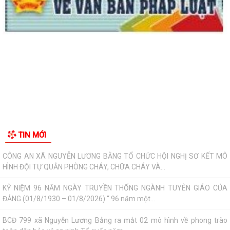
UBND xã
Công văn V/v đề xuất việc tổ chức tiếp công dân định kỳ ngày 05 tháng
8 năm 2026
ĐOÀN THANH NIÊN XÃ NGUYỄN LƯƠNG BẰNG TỔ CHỨC THÀNH CÔNG
CHƯƠNG TRÌNH TỔNG KẾT CHIẾN DỊCH MÙA HÈ...
XÃ NGUYỄN LƯƠNG BẰNG TỔ CHỨC BẾ MẠC VÀ TRAO GIẢI BÓNG ĐÁ
THIẾU NIÊN, NHI ĐỒNG HÈ NĂM 2026
CÔNG AN XÃ NGUYỄN LƯƠNG BẰNG TỔ CHỨC HỘI NGHỊ SƠ KẾT MÔ
TIN MỚI
HÌNH ĐỘI TỰ QUẢN PHÒNG CHÁY, CHỮA CHÁY VÀ...
KỶ NIỆM 96 NĂM NGÀY TRUYỀN THỐNG NGÀNH TUYÊN GIÁO CỦA
ĐẢNG (01/8/1930 – 01/8/2026) “ 96 năm một...
BCĐ 799 xã Nguyễn Lương Bằng ra mắt 02 mô hình về phong trào
toàn dân bảo vệ an ninh Tổ quốc năm...
Xã Nguyễn Lương Bằng bế mạc lớp bồi dưỡng kiến thức quốc phòng và