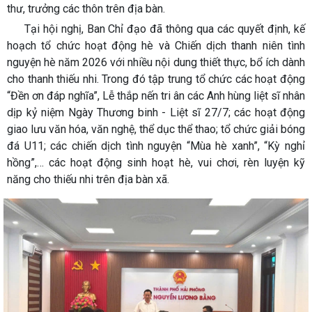
thư, trưởng các thôn trên địa bàn.
​ Tại hội nghị, Ban Chỉ đạo đã thông qua các quyết định, kế
hoạch tổ chức hoạt động hè và Chiến dịch thanh niên tình
nguyện hè năm 2026 với nhiều nội dung thiết thực, bổ ích dành
cho thanh thiếu nhi. Trong đó tập trung tổ chức các hoạt động
“Đền ơn đáp nghĩa”, Lễ thắp nến tri ân các Anh hùng liệt sĩ nhân
dịp kỷ niệm Ngày Thương binh - Liệt sĩ 27/7; các hoạt động
giao lưu văn hóa, văn nghệ, thể dục thể thao; tổ chức giải bóng
đá U11; các chiến dịch tình nguyện “Mùa hè xanh”, “Kỳ nghỉ
hồng”,… các hoạt động sinh hoạt hè, vui chơi, rèn luyện kỹ
năng cho thiếu nhi trên địa bàn xã.