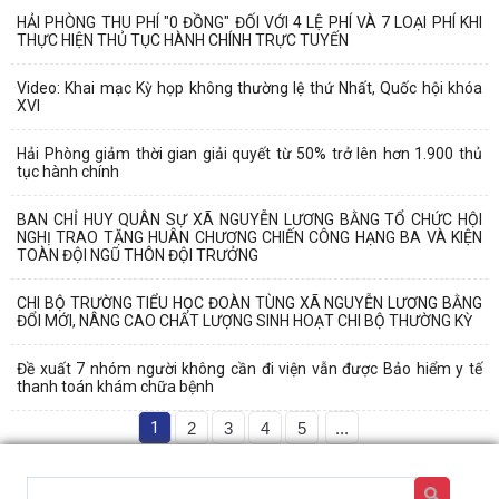
HẢI PHÒNG THU PHÍ "0 ĐỒNG" ĐỐI VỚI 4 LỆ PHÍ VÀ 7 LOẠI PHÍ KHI
THỰC HIỆN THỦ TỤC HÀNH CHÍNH TRỰC TUYẾN
Video: Khai mạc Kỳ họp không thường lệ thứ Nhất, Quốc hội khóa
XVI
Hải Phòng giảm thời gian giải quyết từ 50% trở lên hơn 1.900 thủ
tục hành chính
BAN CHỈ HUY QUÂN SỰ XÃ NGUYỄN LƯƠNG BẰNG TỔ CHỨC HỘI
NGHỊ TRAO TẶNG HUÂN CHƯƠNG CHIẾN CÔNG HẠNG BA VÀ KIỆN
TOÀN ĐỘI NGŨ THÔN ĐỘI TRƯỞNG
CHI BỘ TRƯỜNG TIỂU HỌC ĐOÀN TÙNG XÃ NGUYỄN LƯƠNG BẰNG
ĐỔI MỚI, NÂNG CAO CHẤT LƯỢNG SINH HOẠT CHI BỘ THƯỜNG KỲ
Đề xuất 7 nhóm người không cần đi viện vẫn được Bảo hiểm y tế
thanh toán khám chữa bệnh
1
2
3
4
5
...