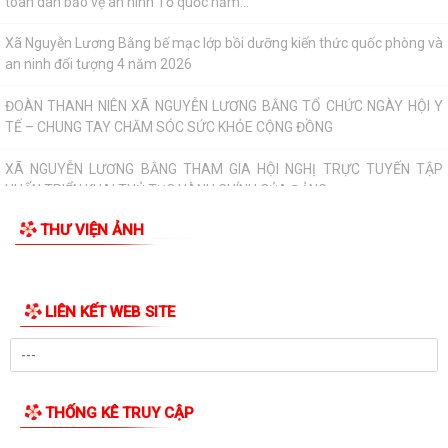
an ninh đối tượng 4 năm 2026
ĐOÀN THANH NIÊN XÃ NGUYỄN LƯƠNG BẰNG TỔ CHỨC NGÀY HỘI Y
TẾ – CHUNG TAY CHĂM SÓC SỨC KHỎE CỘNG ĐỒNG
XÃ NGUYỄN LƯƠNG BẰNG THAM GIA HỘI NGHỊ TRỰC TUYẾN TẬP
HUẤN TRIỂN KHAI THỦ TỤC HÀNH CHÍNH CỦA ĐẢNG...
Thông báo về việc lựa chọn tổ chức hành nghề đấu giá tài sản
Đảng ủy xã Nguyễn Lương Bằng tham dự Hội nghị toàn quốc nghiên
THƯ VIỆN ẢNH
cứu, học tập, quán triệt và triển...
KẾ HOẠCH Triển khai thực hiện Nghị quyết số 88/NQ-CP ngày
05/4/2026 của Chính phủ về thúc đẩy phát...
XÃ NGUYỄN LƯƠNG BẰNG TRANG TRỌNG TỔ CHỨC LỄ DÂNG HƯƠNG,
THẮP NẾN TRI ÂN CÁC ANH HÙNG LIỆT SĨ NHÂN...
KHAI MẠC GIẢI BÓNG ĐÁ THIẾU NIÊN – NHI ĐỒNG XÃ NGUYỄN LƯƠNG
BẰNG HÈ NĂM 2026