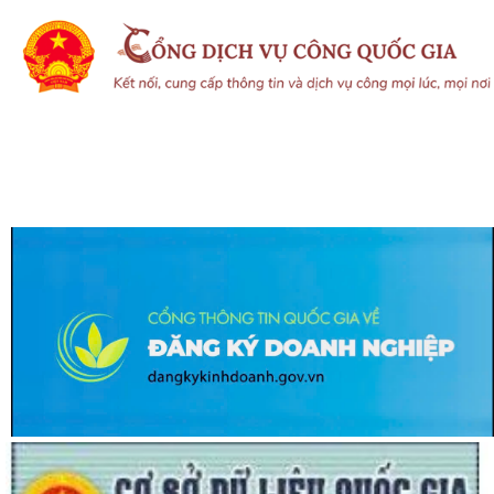
Hội đồng xác nhận người có công và Hội đồng Chính sách xã Nguyễn
Lương Bằng họp xét duyệt hồ sơ đề...
BAN THƯỜNG VỤ ĐẢNG UỶ XÃ NGUYỄN LƯƠNG BẰNG TRANG TRỌNG
TỔ CHỨC LỄ DÂNG HƯƠNG TƯỞNG NIỆM PHÓ CHỦ...
HỘI NGHỊ TIẾP XÚC CỬ TRI SAU KỲ HỌP THƯỜNG LỆ GIỮA NĂM 2026
HĐND THÀNH PHỐ HẢI PHÒNG KHÓA XVII,...
ĐỘI TUYỂN U10 XÃ NGUYỄN LƯƠNG BẰNG RA QUÂN ĐẠI THẮNG TẠI
GIẢI BÓNG ĐÁ HOA PHƯỢNG THÀNH PHỐ HẢI...