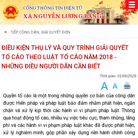
CỔNG THÔNG TIN ĐIỆN TỬ
XÃ NGUYỄN LƯƠNG BẰNG
TIẾP CÔNG DÂN, GIẢI QUYẾT ĐƠN
ĐIỀU KIỆN THỤ LÝ VÀ QUY TRÌNH GIẢI QUYẾT
TỐ CÁO THEO LUẬT TỐ CÁO NĂM 2018 -
NHỮNG ĐIỀU NGƯỜI DÂN CẦN BIẾT
01/06/2026
Quyền tố cáo là một trong những quyền cơ bản của công dân
được Hiến pháp và pháp luật bảo đảm nhằm phát hiện, ngăn
chặn và xử lý kịp thời các hành vi vi phạm pháp luật. Thông
qua hoạt động tố cáo, nhiều vụ việc tiêu cực, tham nhũng, lãng
phí và các hành vi vi phạm pháp luật khác đã được phát hiện,
xử lý nghiêm minh, góp phần xây dựng nền hành chính công