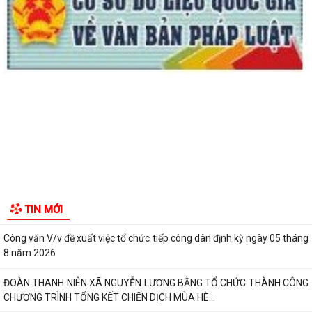
ĐỘI TUYỂN U10 XÃ NGUYỄN LƯƠNG BẰNG SẴN SÀNG TRANH TÀI TẠI
GIẢI BÓNG ĐÁ HOA PHƯỢNG THÀNH PHỐ HẢI...
Lan tỏa nghĩa cử cao đẹp trong phong trào hiến máu tình nguyện tại
xã Nguyễn Lương Bằng
Ban Thường vụ Đảng ủy xã Nguyễn Lương Bằng công bố các quyết
định kiện toàn cấp ủy chi bộ thôn và...
BAN CHỈ HUY QUÂN SỰ XÃ NGUYỄN LƯƠNG BẰNG TỔ CHỨC HỘI NGHỊ
TRAO TẶNG HUÂN CHƯƠNG CHIẾN CÔNG HẠNG BA...
CHI BỘ TRƯỜNG TIỂU HỌC ĐOÀN TÙNG XÃ NGUYỄN LƯƠNG BẰNG ĐỔI
MỚI, NÂNG CAO CHẤT LƯỢNG SINH HOẠT CHI BỘ...
GIẤY MỜI Tham gia buổi tiếp công dân định kỳ của đồng chí Chủ tịch
TIN MỚI
UBND xã
Công văn V/v đề xuất việc tổ chức tiếp công dân định kỳ ngày 05 tháng
8 năm 2026