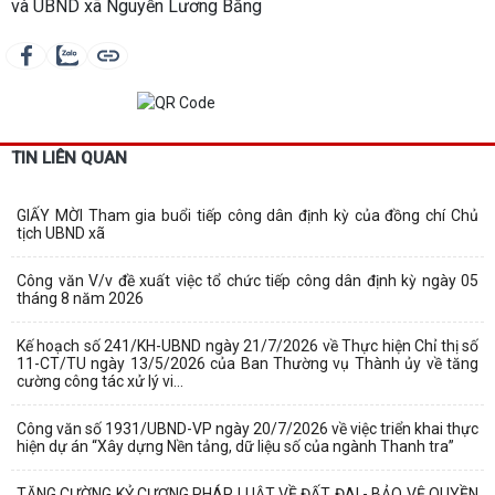
và UBND xã Nguyễn Lương Bằng
TIN LIÊN QUAN
GIẤY MỜI Tham gia buổi tiếp công dân định kỳ của đồng chí Chủ
tịch UBND xã
Công văn V/v đề xuất việc tổ chức tiếp công dân định kỳ ngày 05
tháng 8 năm 2026
Kế hoạch số 241/KH-UBND ngày 21/7/2026 về Thực hiện Chỉ thị số
11-CT/TU ngày 13/5/2026 của Ban Thường vụ Thành ủy về tăng
cường công tác xử lý vi...
Công văn số 1931/UBND-VP ngày 20/7/2026 về việc triển khai thực
hiện dự án “Xây dựng Nền tảng, dữ liệu số của ngành Thanh tra”
TĂNG CƯỜNG KỶ CƯƠNG PHÁP LUẬT VỀ ĐẤT ĐAI - BẢO VỆ QUYỀN