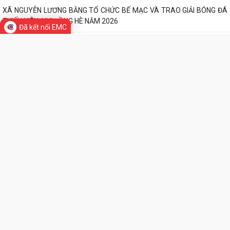
ĐOÀN THANH NIÊN XÃ NGUYỄN LƯƠNG BẰNG TỔ CHỨC THÀNH CÔNG
CHƯƠNG TRÌNH TỔNG KẾT CHIẾN DỊCH MÙA HÈ...
Đã kết nối EMC
XÃ NGUYỄN LƯƠNG BẰNG TỔ CHỨC BẾ MẠC VÀ TRAO GIẢI BÓNG ĐÁ
THIẾU NIÊN, NHI ĐỒNG HÈ NĂM 2026
CÔNG AN XÃ NGUYỄN LƯƠNG BẰNG TỔ CHỨC HỘI NGHỊ SƠ KẾT MÔ
HÌNH ĐỘI TỰ QUẢN PHÒNG CHÁY, CHỮA CHÁY VÀ...
KỶ NIỆM 96 NĂM NGÀY TRUYỀN THỐNG NGÀNH TUYÊN GIÁO CỦA
ĐẢNG (01/8/1930 – 01/8/2026) “ 96 năm một...
BCĐ 799 xã Nguyễn Lương Bằng ra mắt 02 mô hình về phong trào
toàn dân bảo vệ an ninh Tổ quốc năm...
THƯ VIỆN ẢNH
Xã Nguyễn Lương Bằng bế mạc lớp bồi dưỡng kiến thức quốc phòng và
an ninh đối tượng 4 năm 2026
ĐOÀN THANH NIÊN XÃ NGUYỄN LƯƠNG BẰNG TỔ CHỨC NGÀY HỘI Y
TẾ – CHUNG TAY CHĂM SÓC SỨC KHỎE CỘNG ĐỒNG