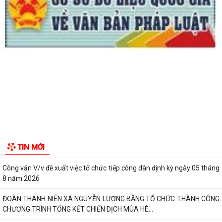
Lan tỏa nghĩa cử cao đẹp trong phong trào hiến máu tình nguyện tại
xã Nguyễn Lương Bằng
Ban Thường vụ Đảng ủy xã Nguyễn Lương Bằng công bố các quyết
định kiện toàn cấp ủy chi bộ thôn và...
BAN CHỈ HUY QUÂN SỰ XÃ NGUYỄN LƯƠNG BẰNG TỔ CHỨC HỘI NGHỊ
TRAO TẶNG HUÂN CHƯƠNG CHIẾN CÔNG HẠNG BA...
CHI BỘ TRƯỜNG TIỂU HỌC ĐOÀN TÙNG XÃ NGUYỄN LƯƠNG BẰNG ĐỔI
MỚI, NÂNG CAO CHẤT LƯỢNG SINH HOẠT CHI BỘ...
GIẤY MỜI Tham gia buổi tiếp công dân định kỳ của đồng chí Chủ tịch
TIN MỚI
UBND xã
Công văn V/v đề xuất việc tổ chức tiếp công dân định kỳ ngày 05 tháng
8 năm 2026
ĐOÀN THANH NIÊN XÃ NGUYỄN LƯƠNG BẰNG TỔ CHỨC THÀNH CÔNG
CHƯƠNG TRÌNH TỔNG KẾT CHIẾN DỊCH MÙA HÈ...