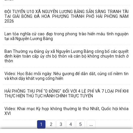
ĐỘI TUYỂN U10 XÃ NGUYỄN LƯƠNG BẰNG SẴN SÀNG TRANH TÀI
TẠI GIẢI BÓNG ĐÁ HOA PHƯỢNG THÀNH PHỐ HẢI PHÒNG NĂM
2026
Lan tỏa nghĩa cử cao đẹp trong phong trào hiến máu tình nguyện
tại xã Nguyễn Lương Bằng
Ban Thường vụ Đảng ủy xã Nguyễn Lương Bằng công bố các quyết
định kiện toàn cấp ủy chi bộ thôn và cán bộ không chuyên trách ở
thôn
Video: Học Bác mỗi ngày: Nêu gương để dẫn dắt, củng cố niềm tin
và khơi dậy khát vọng cống hiến
HẢI PHÒNG THU PHÍ "0 ĐỒNG" ĐỐI VỚI 4 LỆ PHÍ VÀ 7 LOẠI PHÍ KHI
THỰC HIỆN THỦ TỤC HÀNH CHÍNH TRỰC TUYẾN
Video: Khai mạc Kỳ họp không thường lệ thứ Nhất, Quốc hội khóa
XVI
1
2
3
4
5
...