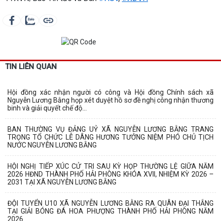
TIN LIÊN QUAN
Hội đồng xác nhận người có công và Hội đồng Chính sách xã
Nguyễn Lương Bằng họp xét duyệt hồ sơ đề nghị công nhận thương
binh và giải quyết chế độ...
BAN THƯỜNG VỤ ĐẢNG UỶ XÃ NGUYỄN LƯƠNG BẰNG TRANG
TRỌNG TỔ CHỨC LỄ DÂNG HƯƠNG TƯỞNG NIỆM PHÓ CHỦ TỊCH
NƯỚC NGUYỄN LƯƠNG BẰNG
HỘI NGHỊ TIẾP XÚC CỬ TRI SAU KỲ HỌP THƯỜNG LỆ GIỮA NĂM
2026 HĐND THÀNH PHỐ HẢI PHÒNG KHÓA XVII, NHIỆM KỲ 2026 –
2031 TẠI XÃ NGUYỄN LƯƠNG BẰNG
ĐỘI TUYỂN U10 XÃ NGUYỄN LƯƠNG BẰNG RA QUÂN ĐẠI THẮNG
TẠI GIẢI BÓNG ĐÁ HOA PHƯỢNG THÀNH PHỐ HẢI PHÒNG NĂM
2026