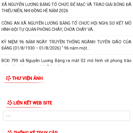
XÃ NGUYỄN LƯƠNG BẰNG TỔ CHỨC BẾ MẠC VÀ TRAO GIẢI BÓNG ĐÁ
THIẾU NIÊN, NHI ĐỒNG HÈ NĂM 2026
CÔNG AN XÃ NGUYỄN LƯƠNG BẰNG TỔ CHỨC HỘI NGHỊ SƠ KẾT MÔ
HÌNH ĐỘI TỰ QUẢN PHÒNG CHÁY, CHỮA CHÁY VÀ...
KỶ NIỆM 96 NĂM NGÀY TRUYỀN THỐNG NGÀNH TUYÊN GIÁO CỦA
ĐẢNG (01/8/1930 – 01/8/2026) “ 96 năm một...
BCĐ 799 xã Nguyễn Lương Bằng ra mắt 02 mô hình về phong trào
toàn dân bảo vệ an ninh Tổ quốc năm...
THƯ VIỆN ẢNH
Xã Nguyễn Lương Bằng bế mạc lớp bồi dưỡng kiến thức quốc phòng và
an ninh đối tượng 4 năm 2026
ĐOÀN THANH NIÊN XÃ NGUYỄN LƯƠNG BẰNG TỔ CHỨC NGÀY HỘI Y
TẾ – CHUNG TAY CHĂM SÓC SỨC KHỎE CỘNG ĐỒNG
XÃ NGUYỄN LƯƠNG BẰNG THAM GIA HỘI NGHỊ TRỰC TUYẾN TẬP
HUẤN TRIỂN KHAI THỦ TỤC HÀNH CHÍNH CỦA ĐẢNG...