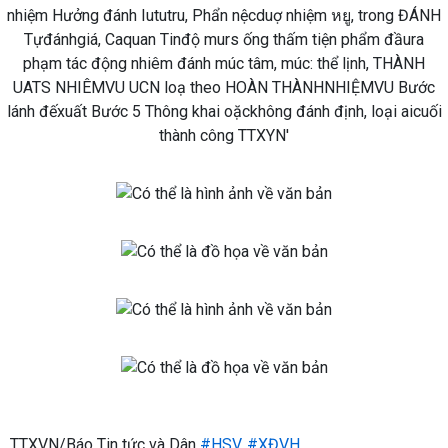
TTXVN/Báo Tin tức và Dân
#HSV
,
#XĐVH