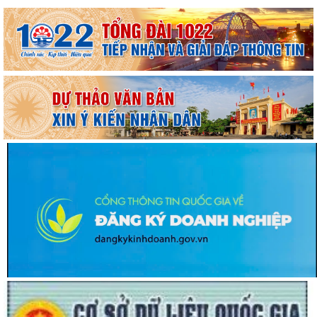
Hội đồng xác nhận người có công và Hội đồng Chính sách xã Nguyễn
Lương Bằng họp xét duyệt hồ sơ đề...
BAN THƯỜNG VỤ ĐẢNG UỶ XÃ NGUYỄN LƯƠNG BẰNG TRANG TRỌNG
TỔ CHỨC LỄ DÂNG HƯƠNG TƯỞNG NIỆM PHÓ CHỦ...
HỘI NGHỊ TIẾP XÚC CỬ TRI SAU KỲ HỌP THƯỜNG LỆ GIỮA NĂM 2026
HĐND THÀNH PHỐ HẢI PHÒNG KHÓA XVII,...
ĐỘI TUYỂN U10 XÃ NGUYỄN LƯƠNG BẰNG RA QUÂN ĐẠI THẮNG TẠI
GIẢI BÓNG ĐÁ HOA PHƯỢNG THÀNH PHỐ HẢI...
ĐỘI TUYỂN U10 XÃ NGUYỄN LƯƠNG BẰNG SẴN SÀNG TRANH TÀI TẠI
GIẢI BÓNG ĐÁ HOA PHƯỢNG THÀNH PHỐ HẢI...