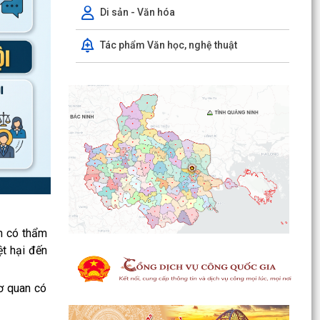
Di sản - Văn hóa
Tác phẩm Văn học, nghệ thuật
HỘI NGHỊ TIẾP XÚC CỬ TRI SAU KỲ HỌP
THƯỜNG LỆ GIỮA NĂM 2026 HĐND THÀNH PHỐ
HẢI PHÒNG KHÓA XVII,...
ân có thẩm
ĐỘI TUYỂN U10 XÃ NGUYỄN LƯƠNG BẰNG RA
ệt hại đến
QUÂN ĐẠI THẮNG TẠI GIẢI BÓNG ĐÁ HOA
PHƯỢNG THÀNH PHỐ HẢI...
cơ quan có
ĐỘI TUYỂN U10 XÃ NGUYỄN LƯƠNG BẰNG SẴN