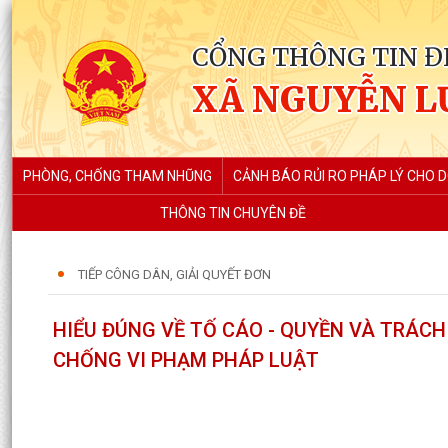
CỔNG THÔNG TIN Đ
XÃ NGUYỄN L
PHÒNG, CHỐNG THAM NHŨNG
CẢNH BÁO RỦI RO PHÁP LÝ CHO 
THÔNG TIN CHUYÊN ĐỀ
TIẾP CÔNG DÂN, GIẢI QUYẾT ĐƠN
HIỂU ĐÚNG VỀ TỐ CÁO - QUYỀN VÀ TRÁC
CHỐNG VI PHẠM PHÁP LUẬT