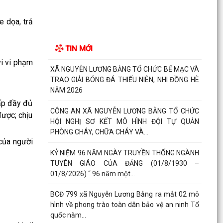
định kỳ ngày 05 tháng 8 năm 2026
 dọa, trả
ĐOÀN THANH NIÊN XÃ NGUYỄN LƯƠNG BẰNG
TỔ CHỨC THÀNH CÔNG CHƯƠNG TRÌNH TỔNG
TIN MỚI
KẾT CHIẾN DỊCH MÙA HÈ...
vi vi phạm
XÃ NGUYỄN LƯƠNG BẰNG TỔ CHỨC BẾ MẠC VÀ
TRAO GIẢI BÓNG ĐÁ THIẾU NIÊN, NHI ĐỒNG HÈ
NĂM 2026
ấp đầy đủ
CÔNG AN XÃ NGUYỄN LƯƠNG BẰNG TỔ CHỨC
được; chịu
HỘI NGHỊ SƠ KẾT MÔ HÌNH ĐỘI TỰ QUẢN
PHÒNG CHÁY, CHỮA CHÁY VÀ...
 của người
KỶ NIỆM 96 NĂM NGÀY TRUYỀN THỐNG NGÀNH
TUYÊN GIÁO CỦA ĐẢNG (01/8/1930 –
01/8/2026) “ 96 năm một...
BCĐ 799 xã Nguyễn Lương Bằng ra mắt 02 mô
hình về phong trào toàn dân bảo vệ an ninh Tổ
quốc năm...