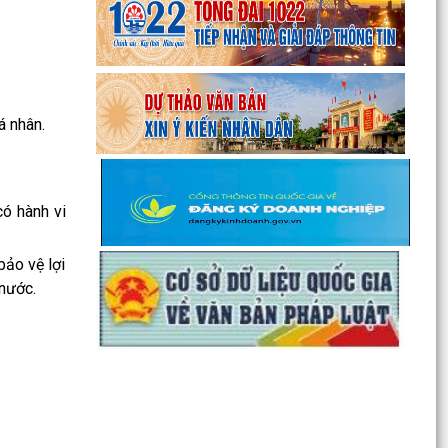
SÀNG TRANH TÀI TẠI GIẢI BÓNG ĐÁ HOA
PHƯỢNG THÀNH PHỐ HẢI...
Lan tỏa nghĩa cử cao đẹp trong phong trào hiến
máu tình nguyện tại xã Nguyễn Lương Bằng
á nhân.
Ban Thường vụ Đảng ủy xã Nguyễn Lương Bằng
công bố các quyết định kiện toàn cấp ủy chi bộ
thôn và...
có hành vi
BAN CHỈ HUY QUÂN SỰ XÃ NGUYỄN LƯƠNG
BẰNG TỔ CHỨC HỘI NGHỊ TRAO TẶNG HUÂN
CHƯƠNG CHIẾN CÔNG HẠNG BA...
bảo vệ lợi
 nước.
CHI BỘ TRƯỜNG TIỂU HỌC ĐOÀN TÙNG XÃ
NGUYỄN LƯƠNG BẰNG ĐỔI MỚI, NÂNG CAO
CHẤT LƯỢNG SINH HOẠT CHI BỘ...
GIẤY MỜI Tham gia buổi tiếp công dân định kỳ
của đồng chí Chủ tịch UBND xã
Công văn V/v đề xuất việc tổ chức tiếp công dân