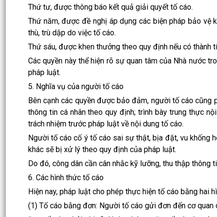
Thứ tư, được thông báo kết quả giải quyết tố cáo.
Thứ năm, được đề nghị áp dụng các biện pháp bảo vệ kh
thù, trù dập do việc tố cáo.
Thứ sáu, được khen thưởng theo quy định nếu có thành tíc
Các quyền này thể hiện rõ sự quan tâm của Nhà nước tro
pháp luật.
5. Nghĩa vụ của người tố cáo
Bên cạnh các quyền được bảo đảm, người tố cáo cũng ph
thông tin cá nhân theo quy định; trình bày trung thực nộ
trách nhiệm trước pháp luật về nội dung tố cáo.
Người tố cáo cố ý tố cáo sai sự thật, bịa đặt, vu khống
khác sẽ bị xử lý theo quy định của pháp luật.
Do đó, công dân cần cân nhắc kỹ lưỡng, thu thập thông ti
6. Các hình thức tố cáo
Hiện nay, pháp luật cho phép thực hiện tố cáo bằng hai hì
(1) Tố cáo bằng đơn: Người tố cáo gửi đơn đến cơ quan 