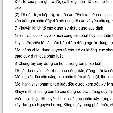
Đơn tố cáo phải ghi rõ: Ngày, tháng, năm tố cáo; họ tên
cáo.
(2) Tố cáo trực tiếp: Người tố cáo đến trực tiếp cơ quan
văn bản ghi nhận đầy đủ nội dung tố cáo và yêu cầu ngườ
7. Khuyến khích tố cáo đúng sự thật, đúng quy định
Nhà nước luôn khuyến khích công dân phát huy tinh thần t
Tuy nhiên, việc tố cáo cần bảo đảm đúng người; đúng sự v
Mọi hành vi lợi dụng quyền tố cáo để vu khống, xúc ph
theo quy định của pháp luật.
8. Chung tay xây dựng xã hội thượng tôn pháp luật
Tố cáo là quyền hiến định của công dân, đồng thời là cô
Mỗi người dân cần nâng cao nhận thức pháp luật, thực hi
Mọi hành vi vi phạm pháp luật đều được xem xét, xử lý 
Khuyến khích công dân tố cáo đúng sự thật, đúng quy địn
Việc thực hiện tốt quyền tố cáo sẽ góp phần xây dựng n
xây dựng xã Nguyễn Lương Bằng ngày càng phát triển, vă