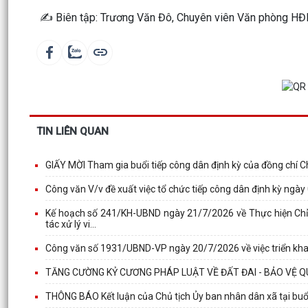
✍️ Biên tập: Trương Văn Đô, Chuyên viên Văn phòng 
TIN LIÊN QUAN
GIẤY MỜI Tham gia buổi tiếp công dân định kỳ của đồng chí C
Công văn V/v đề xuất việc tổ chức tiếp công dân định kỳ ngà
Kế hoạch số 241/KH-UBND ngày 21/7/2026 về Thực hiện Chỉ
tác xử lý vi...
Công văn số 1931/UBND-VP ngày 20/7/2026 về việc triển khai
TĂNG CƯỜNG KỶ CƯƠNG PHÁP LUẬT VỀ ĐẤT ĐAI - BẢO VỆ QU
THÔNG BÁO Kết luận của Chủ tịch Ủy ban nhân dân xã tại buổ