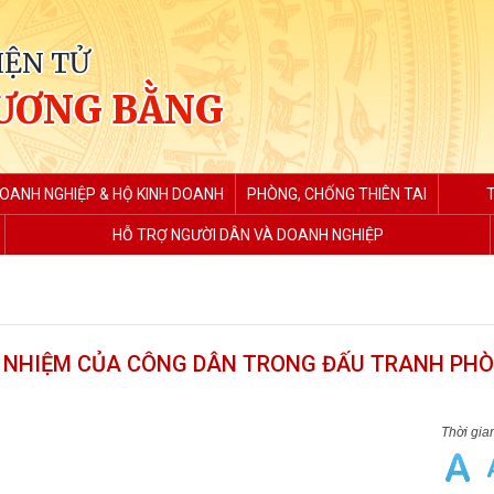
IỆN TỬ
ƯƠNG BẰNG
DOANH NGHIỆP & HỘ KINH DOANH
PHÒNG, CHỐNG THIÊN TAI
HỖ TRỢ NGƯỜI DÂN VÀ DOANH NGHIỆP
H NHIỆM CỦA CÔNG DÂN TRONG ĐẤU TRANH PHÒ