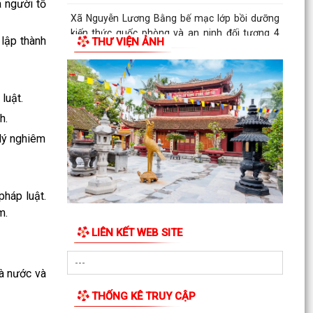
a người tố
Xã Nguyễn Lương Bằng bế mạc lớp bồi dưỡng
kiến thức quốc phòng và an ninh đối tượng 4
 lập thành
THƯ VIỆN ẢNH
năm 2026
ĐOÀN THANH NIÊN XÃ NGUYỄN LƯƠNG BẰNG
TỔ CHỨC NGÀY HỘI Y TẾ – CHUNG TAY CHĂM
luật.
SÓC SỨC KHỎE CỘNG ĐỒNG
h.
XÃ NGUYỄN LƯƠNG BẰNG THAM GIA HỘI NGHỊ
lý nghiêm
TRỰC TUYẾN TẬP HUẤN TRIỂN KHAI THỦ TỤC
HÀNH CHÍNH CỦA ĐẢNG...
Đảng ủy xã Nguyễn Lương Bằng tham dự Hội
pháp luật.
nghị toàn quốc nghiên cứu, học tập, quán triệt
m.
và triển...
LIÊN KẾT WEB SITE
KẾ HOẠCH Triển khai thực hiện Nghị quyết số
88/NQ-CP ngày 05/4/2026 của Chính phủ về
hà nước và
thúc đẩy phát...
THỐNG KÊ TRUY CẬP
XÃ NGUYỄN LƯƠNG BẰNG TRANG TRỌNG TỔ