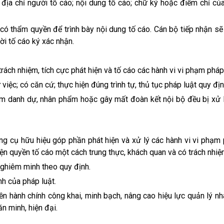
, địa chỉ người tố cáo; nội dung tố cáo; chữ ký hoặc điểm chỉ củ
 có thẩm quyền để trình bày nội dung tố cáo. Cán bộ tiếp nhận sẽ
i tố cáo ký xác nhận.
rách nhiệm, tích cực phát hiện và tố cáo các hành vi vi phạm pháp 
iệc; có căn cứ; thực hiện đúng trình tự, thủ tục pháp luật quy địn
ạm danh dự, nhân phẩm hoặc gây mất đoàn kết nội bộ đều bị xử 
ng cụ hữu hiệu góp phần phát hiện và xử lý các hành vi vi phạm 
ện quyền tố cáo một cách trung thực, khách quan và có trách nhiệ
nghiêm minh theo quy định.
h của pháp luật.
ền hành chính công khai, minh bạch, nâng cao hiệu lực quản lý n
n minh, hiện đại.